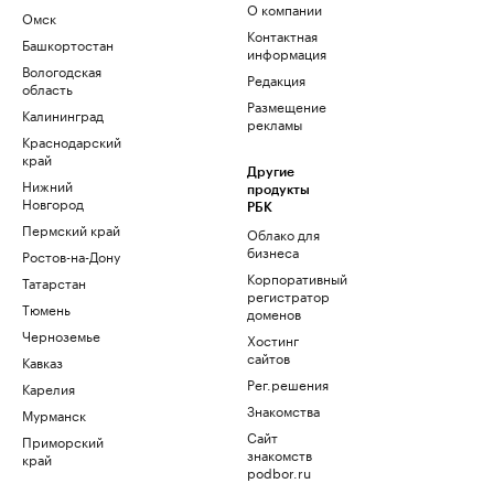
О компании
Омск
Контактная
Башкортостан
информация
Вологодская
Редакция
область
Размещение
Калининград
рекламы
Краснодарский
край
Другие
Нижний
продукты
Новгород
РБК
Пермский край
Облако для
бизнеса
Ростов-на-Дону
Корпоративный
Татарстан
регистратор
Тюмень
доменов
Черноземье
Хостинг
сайтов
Кавказ
Рег.решения
Карелия
Знакомства
Мурманск
Сайт
Приморский
знакомств
край
podbor.ru