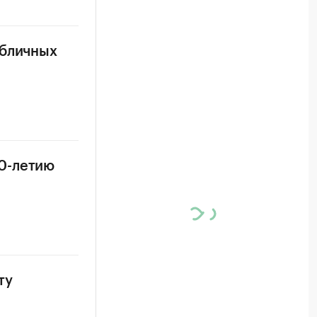
убличных
0-летию
ту