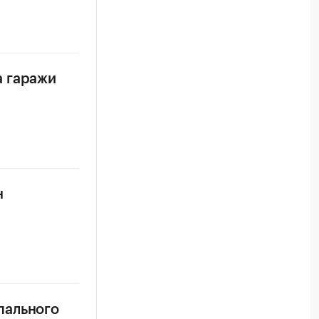
а гаражи
н
пального