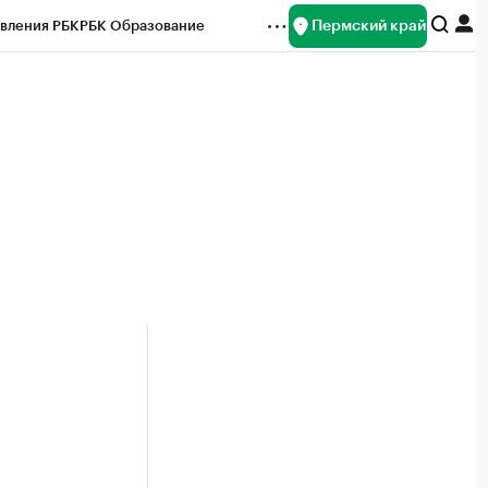
Пермский край
вления РБК
РБК Образование
редитные рейтинги
Франшизы
Газета
ок наличной валюты