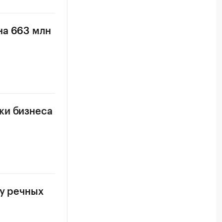
на 663 млн
ки бизнеса
ку речных