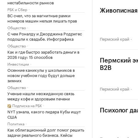
нестабильности рынков
РБК и Сбер
Живописная 
ВС счел, что за магнитные рамки
номеров машин нельзя лишать прав
Общество
С чем Роналду и Джорджина Родригес
подошли к свадьбе. Инфографика
Пермский край
Общество
Как и где быстро заработать деньги в
2026 году: 15 способов
Пермский эк
Инвестиции
B2B
Осенние каникулы у школьников в
новом учебном году будут дольше
зимних
Общество
Пермский край
Ученые нашли неожиданную связь
между кофе и здоровьем печени
Подписка на РБК
Психолог да
NYT узнала, какого лидера Кубы ищут
США
Политика
Как облигационный долг помог решить
задачи реального бизнеса. Кейсы