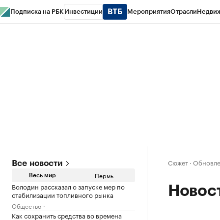
Подписка на РБК
Инвестиции
Мероприятия
Отрасли
Недви
РБК Курсы
РБК Life
Тренды
Визионеры
Национальные проекты
Горо
Спецпроекты СПб
Конференции СПб
Спецпроекты
Проверка конт
Сюжет
·
Обновле
Все новости
Пермь
Весь мир
Володин рассказал о запуске мер по
Новос
стабилизации топливного рынка
Общество
Как сохранить средства во времена