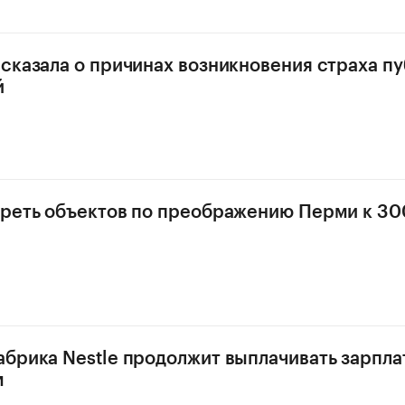
сказала о причинах возникновения страха п
й
реть объектов по преображению Перми к 30
брика Nestle продолжит выплачивать зарпла
м