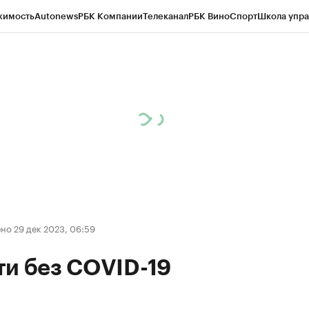
жимость
Autonews
РБК Компании
Телеканал
РБК Вино
Спорт
Школа упра
д
Стиль
Крипто
РБК Бизнес-среда
Дискуссионный клуб
Исследования
К
рагентов
Политика
Экономика
Бизнес
Технологии и медиа
Финансы
Рын
но 29 дек 2023, 06:59
ти без COVID-19