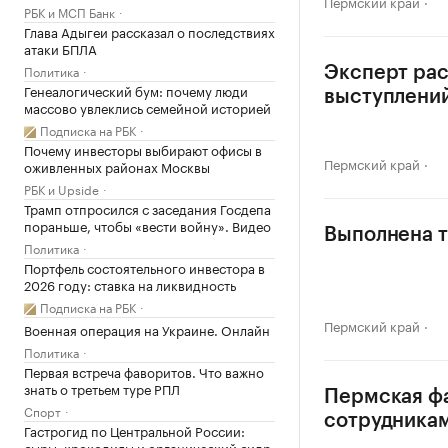
Пермский край
РБК и МСП Банк
Глава Адыгеи рассказал о последствиях
атаки БПЛА
Политика
Эксперт рас
Генеалогический бум: почему люди
выступлени
массово увлеклись семейной историей
Подписка на РБК
Почему инвесторы выбирают офисы в
Пермский край
оживленных районах Москвы
РБК и Upside
Трамп отпросился с заседания Госдепа
пораньше, чтобы «вести войну». Видео
Выполнена т
Политика
Портфель состоятельного инвестора в
2026 году: ставка на ликвидность
Подписка на РБК
Пермский край
Военная операция на Украине. Онлайн
Политика
Первая встреча фаворитов. Что важно
знать о третьем туре РПЛ
Пермская фа
Спорт
сотрудника
Гастрогид по Центральной России:
сыры, крокодилы и органический сидр