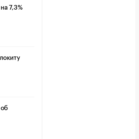
на 7,3%
олокиту
 об