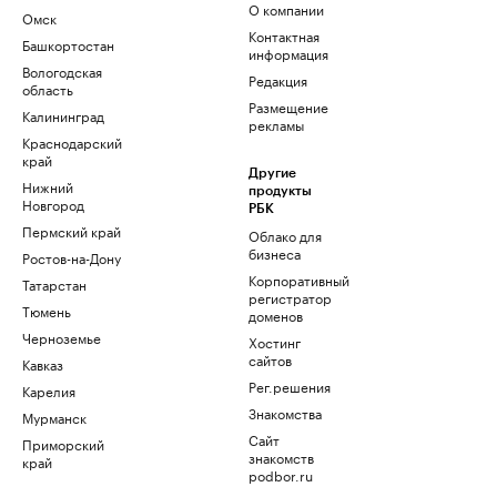
О компании
Омск
Контактная
Башкортостан
информация
Вологодская
Редакция
область
Размещение
Калининград
рекламы
Краснодарский
край
Другие
Нижний
продукты
Новгород
РБК
Пермский край
Облако для
бизнеса
Ростов-на-Дону
Корпоративный
Татарстан
регистратор
Тюмень
доменов
Черноземье
Хостинг
сайтов
Кавказ
Рег.решения
Карелия
Знакомства
Мурманск
Сайт
Приморский
знакомств
край
podbor.ru