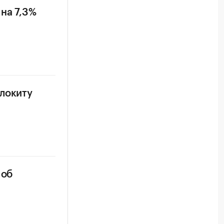
на 7,3%
олокиту
 об