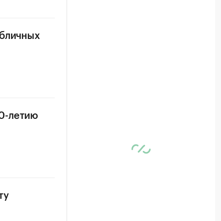
убличных
0-летию
ту