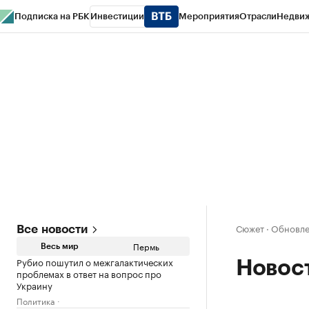
Подписка на РБК
Инвестиции
Мероприятия
Отрасли
Недви
РБК Курсы
РБК Life
Тренды
Визионеры
Национальные проекты
Горо
Спецпроекты СПб
Конференции СПб
Спецпроекты
Проверка конт
Сюжет
·
Обновле
Все новости
Пермь
Весь мир
Рубио пошутил о межгалактических
Новос
проблемах в ответ на вопрос про
Украину
Политика