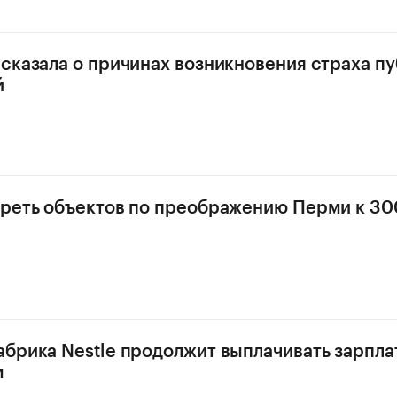
сказала о причинах возникновения страха п
й
реть объектов по преображению Перми к 30
брика Nestle продолжит выплачивать зарпла
м