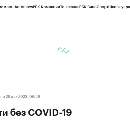
жимость
Autonews
РБК Компании
Телеканал
РБК Вино
Спорт
Школа упра
д
Стиль
Крипто
РБК Бизнес-среда
Дискуссионный клуб
Исследования
К
рагентов
Политика
Экономика
Бизнес
Технологии и медиа
Финансы
Рын
но 29 дек 2023, 06:59
ти без COVID-19