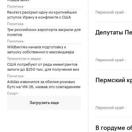
Политика
Reuters раскрыл одну из крупнейших
Пермский край
уступок Ирану в конфликте с США
Политика
Три российских аэропорта закрыли для
Депутаты Пе
полетов
Политика
Wildberries начала подготовку к
запуску собственного мессенджера
Технологии и медиа
Пермский край
США потребуют от ряда иммигрантов
залоги до $250 тыс. для получения виз
Политика
Пермский к
Adidas извинился за обилие розовых
бутс на ЧМ-26, назвав это совпадением
Спорт
Загрузить еще
Пермский край
В гордуме о