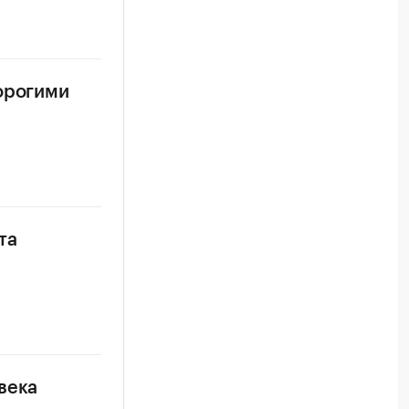
дорогими
та
века