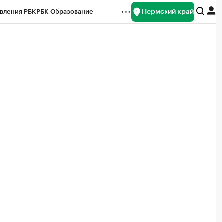
Пермский край
вления РБК
РБК Образование
редитные рейтинги
Франшизы
Газета
ок наличной валюты