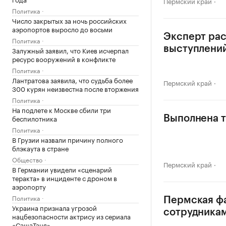
Пермский край
Политика
Число закрытых за ночь российских
аэропортов выросло до восьми
Эксперт рас
Политика
выступлени
Залужный заявил, что Киев исчерпал
ресурс вооружений в конфликте
Политика
Лантратова заявила, что судьба более
Пермский край
300 курян неизвестна после вторжения
Политика
На подлете к Москве сбили три
беспилотника
Выполнена т
Политика
В Грузии назвали причину полного
блэкаута в стране
Общество
Пермский край
В Германии увидели «сценарий
теракта» в инциденте с дроном в
аэропорту
Политика
Пермская фа
Украина признала угрозой
сотрудника
нацбезопасности актрису из сериала
«СашаТаня»