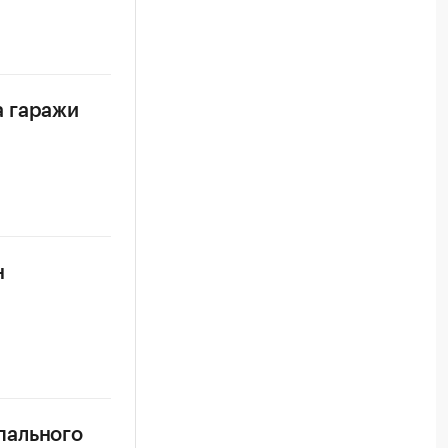
а гаражи
н
пального