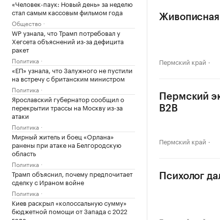
«Человек-паук: Новый день» за неделю
стал самым кассовым фильмом года
Живописная 
Общество
WP узнала, что Трамп потребовал у
Хегсета объяснений из-за дефицита
ракет
Политика
Пермский край
«ЕП» узнала, что Залужного не пустили
на встречу с британским министром
Политика
Пермский эк
Ярославский губернатор сообщил о
перекрытии трассы на Москву из-за
B2B
атаки
Политика
Мирный житель и боец «Орлана»
Пермский край
ранены при атаке на Белгородскую
область
Политика
Трамп объяснил, почему предпочитает
Психолог да
сделку с Ираном войне
Политика
Киев раскрыл «колоссальную сумму»
бюджетной помощи от Запада с 2022
года