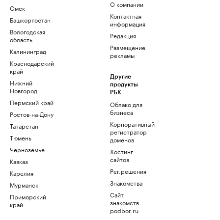
О компании
Омск
Контактная
Башкортостан
информация
Вологодская
Редакция
область
Размещение
Калининград
рекламы
Краснодарский
край
Другие
Нижний
продукты
Новгород
РБК
Пермский край
Облако для
бизнеса
Ростов-на-Дону
Корпоративный
Татарстан
регистратор
Тюмень
доменов
Черноземье
Хостинг
сайтов
Кавказ
Рег.решения
Карелия
Знакомства
Мурманск
Сайт
Приморский
знакомств
край
podbor.ru