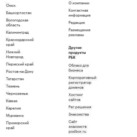
О компании
Омск
Контактная
Башкортостан
информация
Вологодская
Редакция
область
Размещение
Калининград
рекламы
Краснодарский
край
Другие
Нижний
продукты
Новгород
РБК
Пермский край
Облако для
бизнеса
Ростов-на-Дону
Корпоративный
Татарстан
регистратор
Тюмень
доменов
Черноземье
Хостинг
сайтов
Кавказ
Рег.решения
Карелия
Знакомства
Мурманск
Сайт
Приморский
знакомств
край
podbor.ru