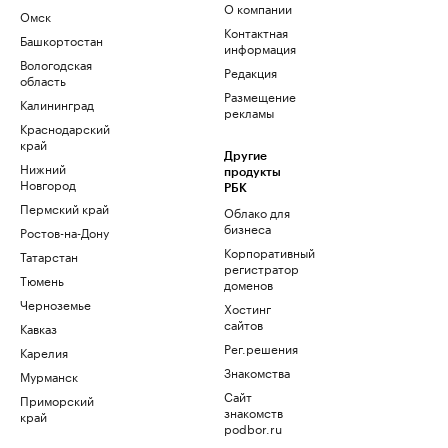
О компании
Омск
Контактная
Башкортостан
информация
Вологодская
Редакция
область
Размещение
Калининград
рекламы
Краснодарский
край
Другие
Нижний
продукты
Новгород
РБК
Пермский край
Облако для
бизнеса
Ростов-на-Дону
Корпоративный
Татарстан
регистратор
Тюмень
доменов
Черноземье
Хостинг
сайтов
Кавказ
Рег.решения
Карелия
Знакомства
Мурманск
Сайт
Приморский
знакомств
край
podbor.ru