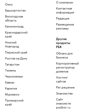
О компании
Омск
Контактная
Башкортостан
информация
Вологодская
Редакция
область
Размещение
Калининград
рекламы
Краснодарский
край
Другие
Нижний
продукты
Новгород
РБК
Пермский край
Облако для
бизнеса
Ростов-на-Дону
Корпоративный
Татарстан
регистратор
Тюмень
доменов
Черноземье
Хостинг
сайтов
Кавказ
Рег.решения
Карелия
Знакомства
Мурманск
Сайт
Приморский
знакомств
край
podbor.ru