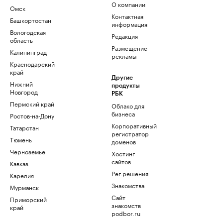
О компании
Омск
Контактная
Башкортостан
информация
Вологодская
Редакция
область
Размещение
Калининград
рекламы
Краснодарский
край
Другие
Нижний
продукты
Новгород
РБК
Пермский край
Облако для
бизнеса
Ростов-на-Дону
Корпоративный
Татарстан
регистратор
Тюмень
доменов
Черноземье
Хостинг
сайтов
Кавказ
Рег.решения
Карелия
Знакомства
Мурманск
Сайт
Приморский
знакомств
край
podbor.ru