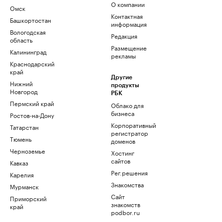
О компании
Омск
Контактная
Башкортостан
информация
Вологодская
Редакция
область
Размещение
Калининград
рекламы
Краснодарский
край
Другие
Нижний
продукты
Новгород
РБК
Пермский край
Облако для
бизнеса
Ростов-на-Дону
Корпоративный
Татарстан
регистратор
Тюмень
доменов
Черноземье
Хостинг
сайтов
Кавказ
Рег.решения
Карелия
Знакомства
Мурманск
Сайт
Приморский
знакомств
край
podbor.ru