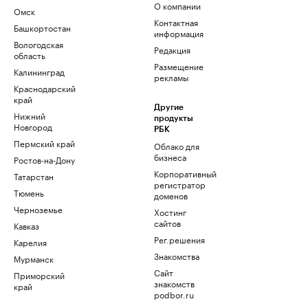
О компании
Омск
Контактная
Башкортостан
информация
Вологодская
Редакция
область
Размещение
Калининград
рекламы
Краснодарский
край
Другие
Нижний
продукты
Новгород
РБК
Пермский край
Облако для
бизнеса
Ростов-на-Дону
Корпоративный
Татарстан
регистратор
Тюмень
доменов
Черноземье
Хостинг
сайтов
Кавказ
Рег.решения
Карелия
Знакомства
Мурманск
Сайт
Приморский
знакомств
край
podbor.ru