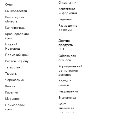
О компании
Омск
Контактная
Башкортостан
информация
Вологодская
Редакция
область
Размещение
Калининград
рекламы
Краснодарский
край
Другие
Нижний
продукты
Новгород
РБК
Пермский край
Облако для
бизнеса
Ростов-на-Дону
Корпоративный
Татарстан
регистратор
Тюмень
доменов
Черноземье
Хостинг
сайтов
Кавказ
Рег.решения
Карелия
Знакомства
Мурманск
Сайт
Приморский
знакомств
край
podbor.ru