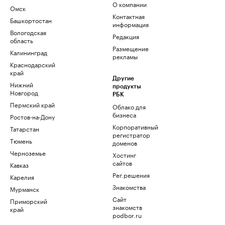
О компании
Омск
Контактная
Башкортостан
информация
Вологодская
Редакция
область
Размещение
Калининград
рекламы
Краснодарский
край
Другие
Нижний
продукты
Новгород
РБК
Пермский край
Облако для
бизнеса
Ростов-на-Дону
Корпоративный
Татарстан
регистратор
Тюмень
доменов
Черноземье
Хостинг
сайтов
Кавказ
Рег.решения
Карелия
Знакомства
Мурманск
Сайт
Приморский
знакомств
край
podbor.ru