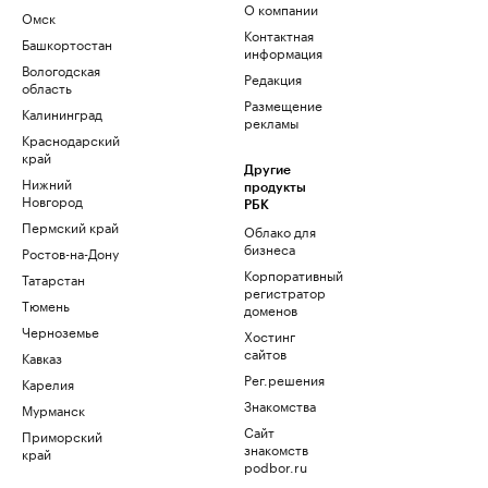
О компании
Омск
Контактная
Башкортостан
информация
Вологодская
Редакция
область
Размещение
Калининград
рекламы
Краснодарский
край
Другие
Нижний
продукты
Новгород
РБК
Пермский край
Облако для
бизнеса
Ростов-на-Дону
Корпоративный
Татарстан
регистратор
Тюмень
доменов
Черноземье
Хостинг
сайтов
Кавказ
Рег.решения
Карелия
Знакомства
Мурманск
Сайт
Приморский
знакомств
край
podbor.ru