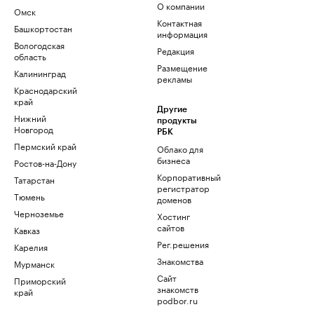
О компании
Омск
Контактная
Башкортостан
информация
Вологодская
Редакция
область
Размещение
Калининград
рекламы
Краснодарский
край
Другие
Нижний
продукты
Новгород
РБК
Пермский край
Облако для
бизнеса
Ростов-на-Дону
Корпоративный
Татарстан
регистратор
Тюмень
доменов
Черноземье
Хостинг
сайтов
Кавказ
Рег.решения
Карелия
Знакомства
Мурманск
Сайт
Приморский
знакомств
край
podbor.ru