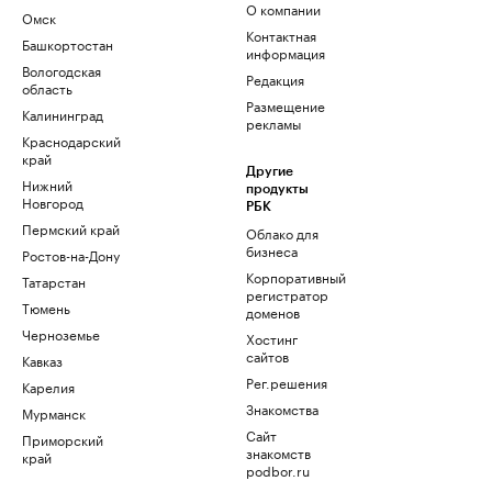
О компании
Омск
Контактная
Башкортостан
информация
Вологодская
Редакция
область
Размещение
Калининград
рекламы
Краснодарский
край
Другие
Нижний
продукты
Новгород
РБК
Пермский край
Облако для
бизнеса
Ростов-на-Дону
Корпоративный
Татарстан
регистратор
Тюмень
доменов
Черноземье
Хостинг
сайтов
Кавказ
Рег.решения
Карелия
Знакомства
Мурманск
Сайт
Приморский
знакомств
край
podbor.ru