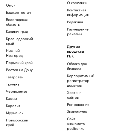
О компании
Омск
Контактная
Башкортостан
информация
Вологодская
Редакция
область
Размещение
Калининград
рекламы
Краснодарский
край
Другие
Нижний
продукты
Новгород
РБК
Пермский край
Облако для
бизнеса
Ростов-на-Дону
Корпоративный
Татарстан
регистратор
Тюмень
доменов
Черноземье
Хостинг
сайтов
Кавказ
Рег.решения
Карелия
Знакомства
Мурманск
Сайт
Приморский
знакомств
край
podbor.ru