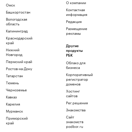
О компании
Омск
Контактная
Башкортостан
информация
Вологодская
Редакция
область
Размещение
Калининград
рекламы
Краснодарский
край
Другие
Нижний
продукты
Новгород
РБК
Пермский край
Облако для
бизнеса
Ростов-на-Дону
Корпоративный
Татарстан
регистратор
Тюмень
доменов
Черноземье
Хостинг
сайтов
Кавказ
Рег.решения
Карелия
Знакомства
Мурманск
Сайт
Приморский
знакомств
край
podbor.ru