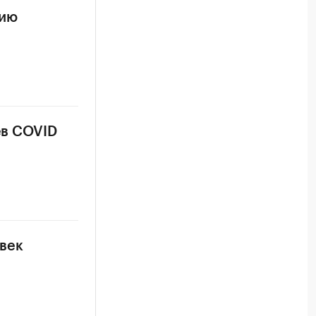
цию
ев COVID
овек