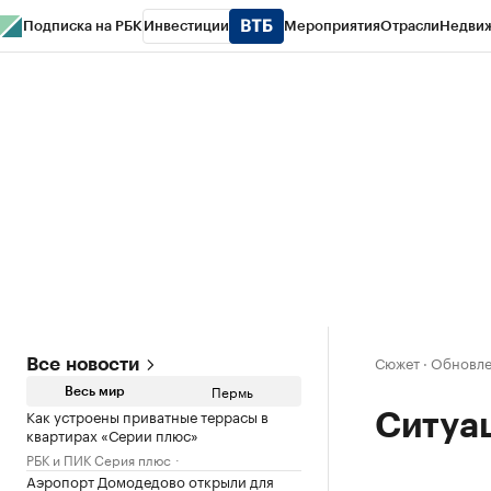
Подписка на РБК
Инвестиции
Мероприятия
Отрасли
Недви
РБК Курсы
РБК Life
Тренды
Визионеры
Национальные проекты
Горо
Спецпроекты СПб
Конференции СПб
Спецпроекты
Проверка конт
Сюжет
·
Обновле
Все новости
Пермь
Весь мир
Как устроены приватные террасы в
Ситуац
квартирах «Серии плюс»
РБК и ПИК Серия плюс
Аэропорт Домодедово открыли для