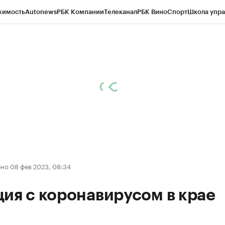
жимость
Autonews
РБК Компании
Телеканал
РБК Вино
Спорт
Школа упра
д
Стиль
Крипто
РБК Бизнес-среда
Дискуссионный клуб
Исследования
К
рагентов
Политика
Экономика
Бизнес
Технологии и медиа
Финансы
Рын
но 08 фев 2023, 08:34
ия с коронавирусом в крае