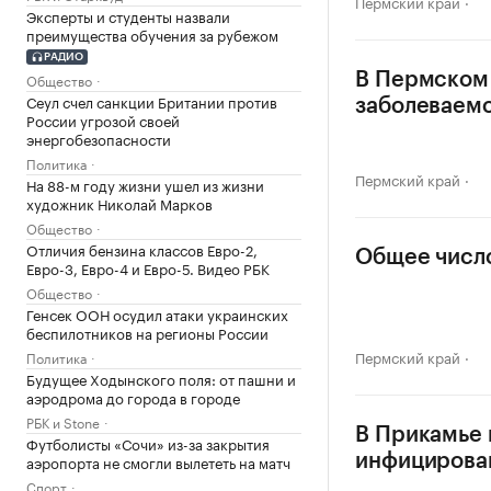
Пермский край
Эксперты и студенты назвали
преимущества обучения за рубежом
РАДИО
Общество
В Пермском
Сеул счел санкции Британии против
заболеваемо
России угрозой своей
энергобезопасности
Политика
Пермский край
На 88-м году жизни ушел из жизни
художник Николай Марков
Общество
Отличия бензина классов Евро-2,
Общее число
Евро-3, Евро-4 и Евро-5. Видео РБК
Общество
Генсек ООН осудил атаки украинских
беспилотников на регионы России
Пермский край
Политика
Будущее Ходынского поля: от пашни и
аэродрома до города в городе
РБК и Stone
В Прикамье 
Футболисты «Сочи» из-за закрытия
аэропорта не смогли вылететь на матч
инфицирова
Спорт