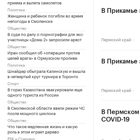
приема и вылета самолетов
Политика
В Прикамье 
Женщина и ребенок погибли во время
непогоды в Смоленске
Общество
В суде по делу о порнографии для экс-
участницы «Дома-2» запросили арест
Пермский край
Общество
Иран сообщил об «операции против
целей врага» в Ормузском проливе
В Прикамье 
Политика
Шнайдер обыграла Калинскую и вышла
в четвертый круг турнира в Торонто
Спорт
В горах Казахстана эвакуировали еще
Пермский край
одного туриста из России
Общество
В Смоленской области ввели режим ЧС
В Пермском 
после мощного циклона
COVID-19
Общество
Что такое медленная жизнь и какую
роль в этом играет дерево
РБК и Старквуд