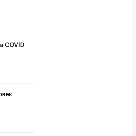
ев COVID
овек