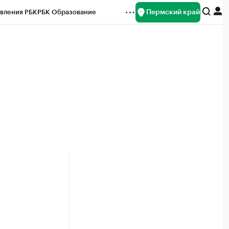
Пермский край
вления РБК
РБК Образование
редитные рейтинги
Франшизы
Газета
ок наличной валюты