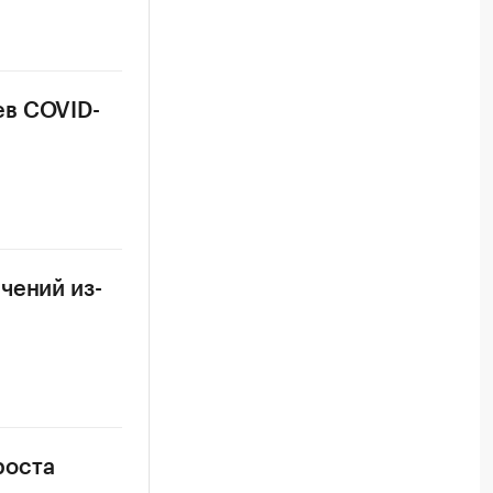
ев COVID-
чений из-
роста