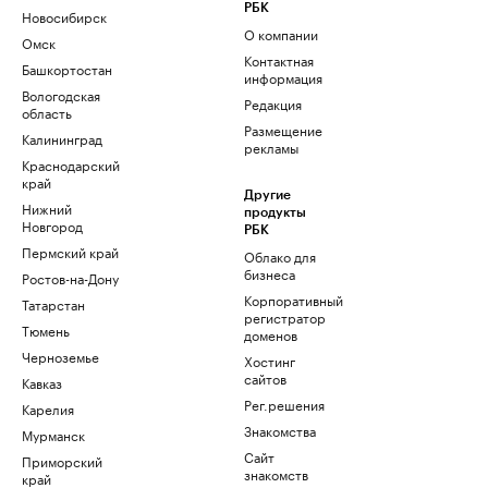
РБК
Новосибирск
О компании
Омск
Контактная
Башкортостан
информация
Вологодская
Редакция
область
Размещение
Калининград
рекламы
Краснодарский
край
Другие
Нижний
продукты
Новгород
РБК
Пермский край
Облако для
бизнеса
Ростов-на-Дону
Корпоративный
Татарстан
регистратор
Тюмень
доменов
Черноземье
Хостинг
сайтов
Кавказ
Рег.решения
Карелия
Знакомства
Мурманск
Сайт
Приморский
знакомств
край