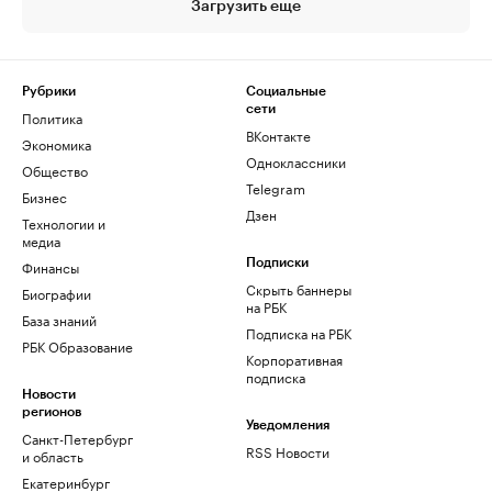
Загрузить еще
Рубрики
Социальные
сети
Политика
ВКонтакте
Экономика
Одноклассники
Общество
Telegram
Бизнес
Дзен
Технологии и
медиа
Финансы
Подписки
Скрыть баннеры
Биографии
на РБК
База знаний
Подписка на РБК
РБК Образование
Корпоративная
подписка
Новости
регионов
Уведомления
Санкт-Петербург
RSS Новости
и область
Екатеринбург