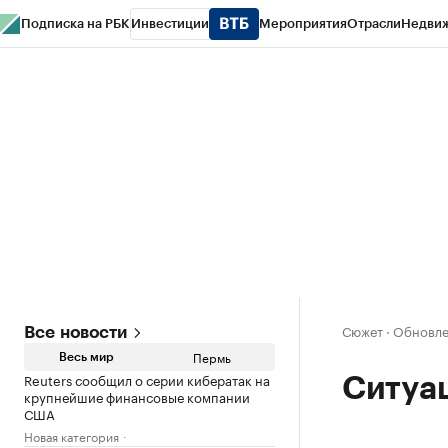
Подписка на РБК
Инвестиции
Мероприятия
Отрасли
Недви
РБК Курсы
РБК Life
Тренды
Визионеры
Национальные проекты
Горо
Спецпроекты СПб
Конференции СПб
Спецпроекты
Проверка конт
Сюжет
·
Обновле
Все новости
Пермь
Весь мир
Reuters сообщил о серии кибератак на
Ситуац
крупнейшие финансовые компании
США
Новая категория