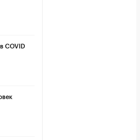
ев COVID
овек