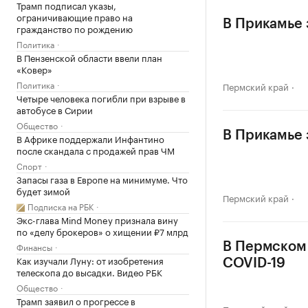
Трамп подписал указы,
ограничивающие право на
В Прикамье 
гражданство по рождению
Политика
В Пензенской области ввели план
«Ковер»
Политика
Пермский край
Четыре человека погибли при взрыве в
автобусе в Сирии
Общество
В Прикамье 
В Африке поддержали Инфантино
после скандала с продажей прав ЧМ
Спорт
Запасы газа в Европе на минимуме. Что
будет зимой
Пермский край
Подписка на РБК
Экс-глава Mind Money признала вину
по «делу брокеров» о хищении ₽7 млрд
Финансы
В Пермском 
Как изучали Луну: от изобретения
COVID-19
телескопа до высадки. Видео РБК
Общество
Трамп заявил о прогрессе в