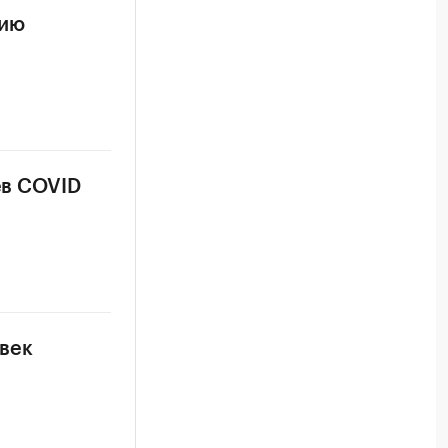
цию
ев COVID
овек