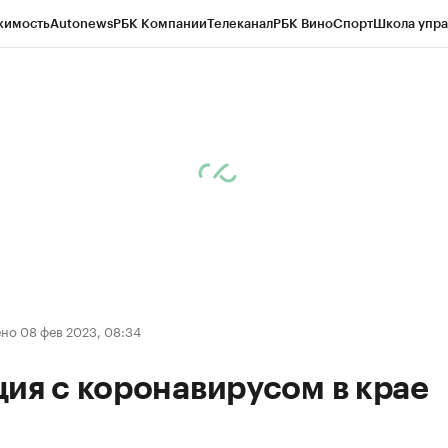
жимость
Autonews
РБК Компании
Телеканал
РБК Вино
Спорт
Школа упра
д
Стиль
Крипто
РБК Бизнес-среда
Дискуссионный клуб
Исследования
К
рагентов
Политика
Экономика
Бизнес
Технологии и медиа
Финансы
Рын
но 08 фев 2023, 08:34
ия с коронавирусом в крае