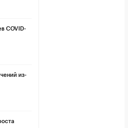
ев COVID-
чений из-
роста