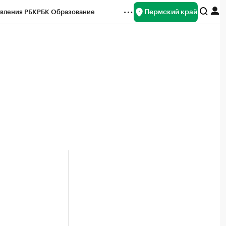
Пермский край
вления РБК
РБК Образование
редитные рейтинги
Франшизы
Газета
ок наличной валюты