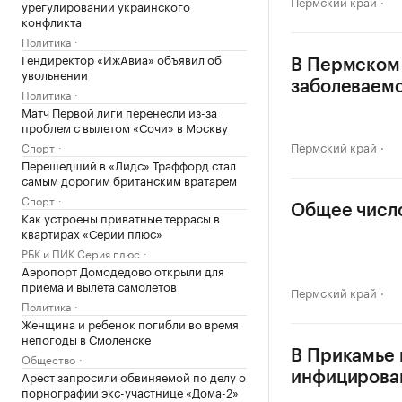
Пермский край
урегулировании украинского
конфликта
Политика
Гендиректор «ИжАвиа» объявил об
В Пермском
увольнении
заболеваемо
Политика
Матч Первой лиги перенесли из-за
проблем с вылетом «Сочи» в Москву
Пермский край
Спорт
Перешедший в «Лидс» Траффорд стал
самым дорогим британским вратарем
Спорт
Общее число
Как устроены приватные террасы в
квартирах «Серии плюс»
РБК и ПИК Серия плюс
Аэропорт Домодедово открыли для
приема и вылета самолетов
Пермский край
Политика
Женщина и ребенок погибли во время
непогоды в Смоленске
В Прикамье 
Общество
Арест запросили обвиняемой по делу о
инфицирова
порнографии экс-участнице «Дома-2»