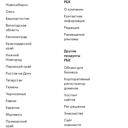
РБК
Новосибирск
О компании
Омск
Контактная
Башкортостан
информация
Вологодская
Редакция
область
Размещение
Калининград
рекламы
Краснодарский
край
Другие
Нижний
продукты
Новгород
РБК
Пермский край
Облако для
бизнеса
Ростов-на-Дону
Корпоративный
Татарстан
регистратор
Тюмень
доменов
Черноземье
Хостинг
сайтов
Кавказ
Рег.решения
Карелия
Знакомства
Мурманск
Сайт
Приморский
знакомств
край