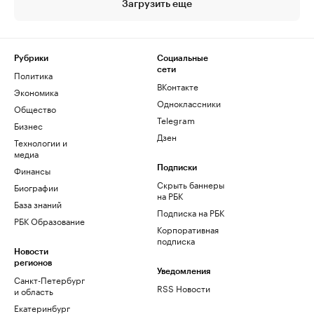
Загрузить еще
Рубрики
Социальные
сети
Политика
ВКонтакте
Экономика
Одноклассники
Общество
Telegram
Бизнес
Дзен
Технологии и
медиа
Финансы
Подписки
Скрыть баннеры
Биографии
на РБК
База знаний
Подписка на РБК
РБК Образование
Корпоративная
подписка
Новости
регионов
Уведомления
Санкт-Петербург
RSS Новости
и область
Екатеринбург