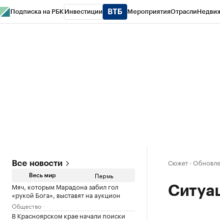
Подписка на РБК
Инвестиции
Мероприятия
Отрасли
Недви
РБК Курсы
РБК Life
Тренды
Визионеры
Национальные проекты
Горо
Спецпроекты СПб
Конференции СПб
Спецпроекты
Проверка конт
Сюжет
·
Обновле
Все новости
Пермь
Весь мир
Мяч, которым Марадона забил гол
Ситуац
«рукой Бога», выставят на аукцион
Общество
В Красноярском крае начали поиски