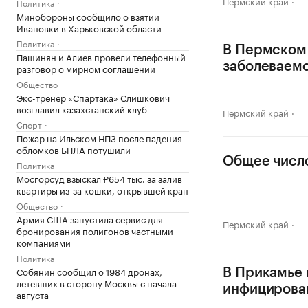
Пермский край
Политика
Минобороны сообщило о взятии
Ивановки в Харьковской области
Политика
В Пермском
Пашинян и Алиев провели телефонный
заболеваемо
разговор о мирном соглашении
Общество
Экс-тренер «Спартака» Слишкович
возглавил казахстанский клуб
Пермский край
Спорт
Пожар на Ильском НПЗ после падения
обломков БПЛА потушили
Общее число
Политика
Мосгорсуд взыскал ₽654 тыс. за залив
квартиры из-за кошки, открывшей кран
Общество
Армия США запустила сервис для
Пермский край
бронирования полигонов частными
компаниями
Политика
Собянин сообщил о 1984 дронах,
В Прикамье 
летевших в сторону Москвы с начала
инфицирова
августа