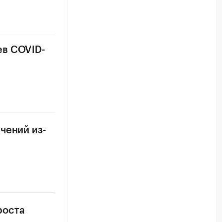
ев COVID-
чений из-
роста