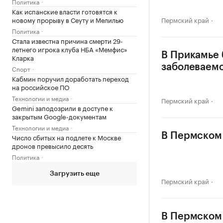
Политика
Как испанские власти готовятся к
новому прорыву в Сеуту и Мелилью
Пермский край
Политика
Стала известна причина смерти 29-
летнего игрока клуба НБА «Мемфис»
В Прикамье 
Кларка
заболеваем
Спорт
Кабмин поручил доработать переход
на российское ПО
Технологии и медиа
Пермский край
Gemini заподозрили в доступе к
закрытым Google-документам
Технологии и медиа
В Пермском 
Число сбитых на подлете к Москве
дронов превысило десять
Политика
Загрузить еще
Пермский край
В Пермском 