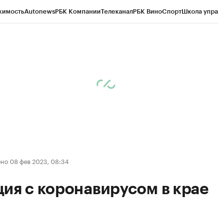
жимость
Autonews
РБК Компании
Телеканал
РБК Вино
Спорт
Школа упра
д
Стиль
Крипто
РБК Бизнес-среда
Дискуссионный клуб
Исследования
К
рагентов
Политика
Экономика
Бизнес
Технологии и медиа
Финансы
Рын
но 08 фев 2023, 08:34
ия с коронавирусом в крае