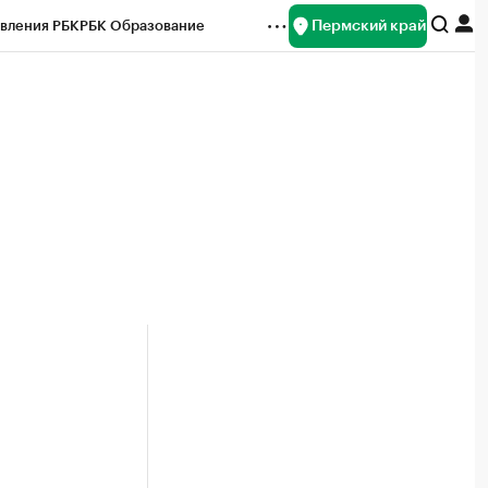
Пермский край
вления РБК
РБК Образование
редитные рейтинги
Франшизы
Газета
ок наличной валюты