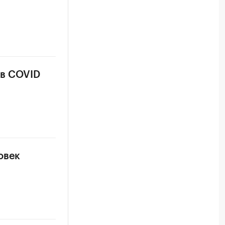
ев COVID
овек