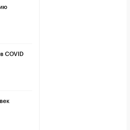
цию
ев COVID
овек