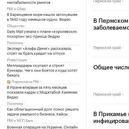
Пермский край
нестабильности рынков
РБК и Сбер
В Баренцевом море нашли затонувшее
в 1942 году немецкое судно. Видео
В Пермском
Общество
заболеваемо
Daily Mail узнала о плане «королевских
похорон» экс-принца Эндрю
Политика
Пермский край
Эксперт «Альфа-Денег» рассказала,
стоит ли брать кредит на отпуск
Инвестиции
Миллиардеры скупают и строят
Общее число
бункеры. Чего они боятся и куда хотят
бежать
Подписка на РБК
В Иране впервые за пять месяцев
показали кадры с Моджтабой Хаменеи.
Пермский край
Видео
Политика
Как облигационный долг помог решить
задачи реального бизнеса. Кейсы
В Прикамье 
РБК и МСП Банк
инфицирова
Военная операция на Украине. Онлайн