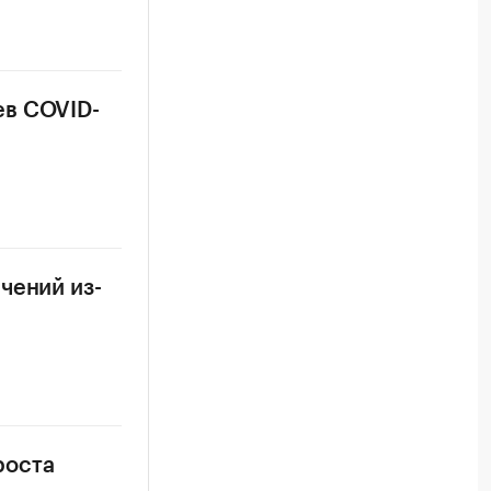
ев COVID-
чений из-
роста