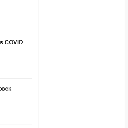
ев COVID
овек