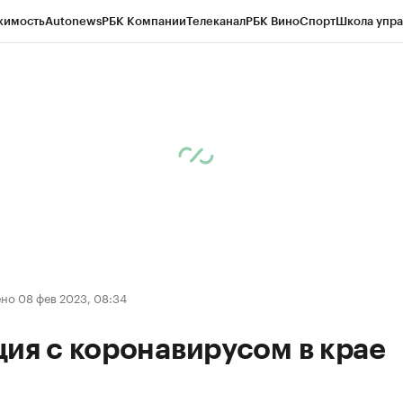
жимость
Autonews
РБК Компании
Телеканал
РБК Вино
Спорт
Школа упра
д
Стиль
Крипто
РБК Бизнес-среда
Дискуссионный клуб
Исследования
К
рагентов
Политика
Экономика
Бизнес
Технологии и медиа
Финансы
Рын
но 08 фев 2023, 08:34
ия с коронавирусом в крае