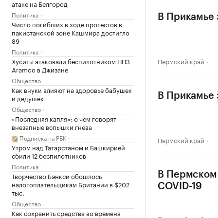
атаке на Белгород
Политика
В Прикамье 
Число погибших в ходе протестов в
пакистанской зоне Кашмира достигло
89
Политика
Хуситы атаковали беспилотником НПЗ
Пермский край
Aramco в Джизане
Общество
Как внуки влияют на здоровье бабушек
В Прикамье 
и дедушек
Общество
«Последняя капля»: о чем говорят
внезапные вспышки гнева
Подписка на РБК
Пермский край
Утром над Татарстаном и Башкирией
сбили 12 беспилотников
Политика
В Пермском 
Творчество Бэнкси обошлось
налогоплательщикам Британии в $202
COVID-19
тыс.
Общество
Как сохранить средства во времена