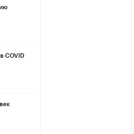
цию
ев COVID
овек