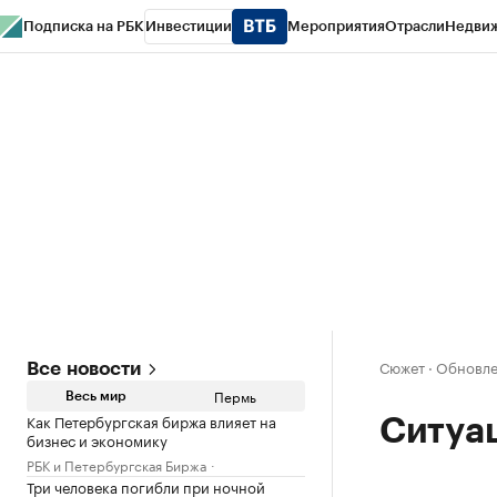
Подписка на РБК
Инвестиции
Мероприятия
Отрасли
Недви
РБК Курсы
РБК Life
Тренды
Визионеры
Национальные проекты
Горо
Спецпроекты СПб
Конференции СПб
Спецпроекты
Проверка конт
Сюжет
·
Обновле
Все новости
Пермь
Весь мир
Как Петербургская биржа влияет на
Ситуац
бизнес и экономику
РБК и Петербургская Биржа
Три человека погибли при ночной