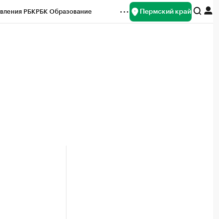
Пермский край
вления РБК
РБК Образование
редитные рейтинги
Франшизы
Газета
ок наличной валюты