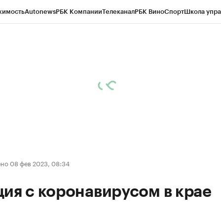
жимость
Autonews
РБК Компании
Телеканал
РБК Вино
Спорт
Школа упра
д
Стиль
Крипто
РБК Бизнес-среда
Дискуссионный клуб
Исследования
К
рагентов
Политика
Экономика
Бизнес
Технологии и медиа
Финансы
Рын
но 08 фев 2023, 08:34
ия с коронавирусом в крае