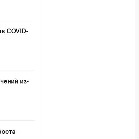
ев COVID-
чений из-
роста