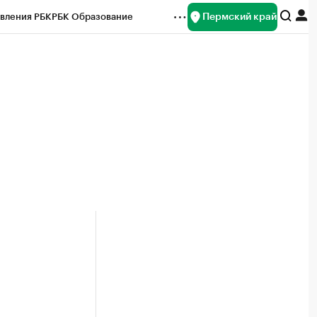
Пермский край
вления РБК
РБК Образование
редитные рейтинги
Франшизы
Газета
ок наличной валюты