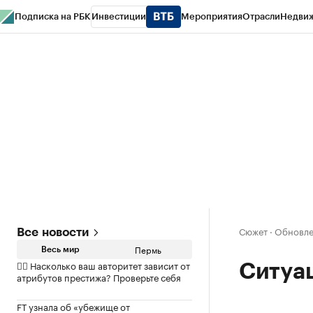
Подписка на РБК
Инвестиции
Мероприятия
Отрасли
Недви
РБК Курсы
РБК Life
Тренды
Визионеры
Национальные проекты
Горо
Спецпроекты СПб
Конференции СПб
Спецпроекты
Проверка конт
Сюжет
·
Обновле
Все новости
Пермь
Весь мир
✍🏻 Насколько ваш авторитет зависит от
Ситуац
атрибутов престижа? Проверьте себя
FT узнала об «убежище от