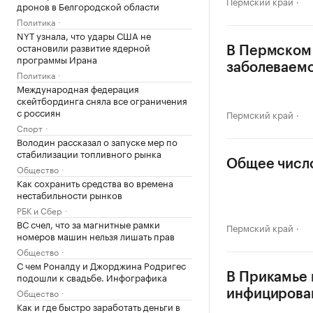
Пермский край
дронов в Белгородской области
Политика
NYT узнала, что удары США не
остановили развитие ядерной
В Пермском
программы Ирана
заболеваемо
Политика
Международная федерация
скейтбординга сняла все ограничения
с россиян
Пермский край
Спорт
Володин рассказал о запуске мер по
стабилизации топливного рынка
Общее число
Общество
Как сохранить средства во времена
нестабильности рынков
РБК и Сбер
ВС счел, что за магнитные рамки
Пермский край
номеров машин нельзя лишать прав
Общество
С чем Роналду и Джорджина Родригес
подошли к свадьбе. Инфографика
В Прикамье 
Общество
инфицирова
Как и где быстро заработать деньги в