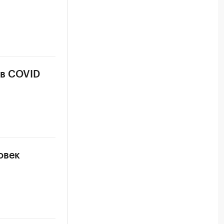
ев COVID
овек