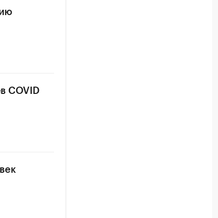
цию
ев COVID
овек