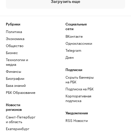
Загрузить еще
Рубрики
Социальные
сети
Политика
ВКонтакте
Экономика
Одноклассники
Общество
Telegram
Бизнес
Дзен
Технологии и
медиа
Финансы
Подписки
Скрыть баннеры
Биографии
на РБК
База знаний
Подписка на РБК
РБК Образование
Корпоративная
подписка
Новости
регионов
Уведомления
Санкт-Петербург
RSS Новости
и область
Екатеринбург