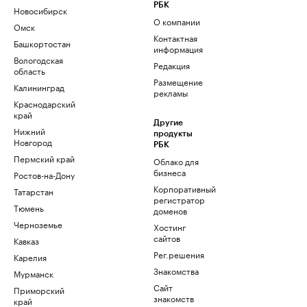
РБК
Новосибирск
О компании
Омск
Контактная
Башкортостан
информация
Вологодская
Редакция
область
Размещение
Калининград
рекламы
Краснодарский
край
Другие
Нижний
продукты
Новгород
РБК
Пермский край
Облако для
бизнеса
Ростов-на-Дону
Корпоративный
Татарстан
регистратор
Тюмень
доменов
Черноземье
Хостинг
сайтов
Кавказ
Рег.решения
Карелия
Знакомства
Мурманск
Сайт
Приморский
знакомств
край