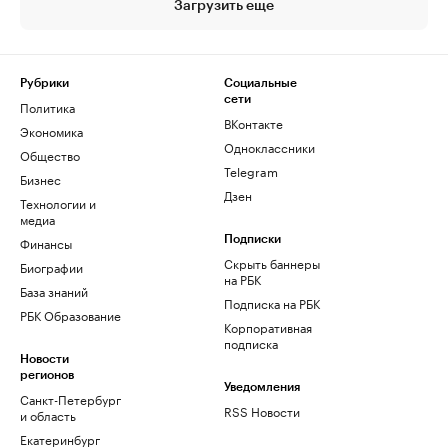
Загрузить еще
Рубрики
Социальные
сети
Политика
ВКонтакте
Экономика
Одноклассники
Общество
Telegram
Бизнес
Дзен
Технологии и
медиа
Финансы
Подписки
Скрыть баннеры
Биографии
на РБК
База знаний
Подписка на РБК
РБК Образование
Корпоративная
подписка
Новости
регионов
Уведомления
Санкт-Петербург
RSS Новости
и область
Екатеринбург