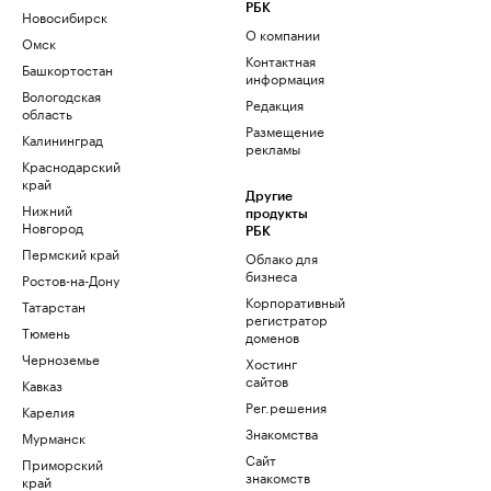
РБК
Новосибирск
О компании
Омск
Контактная
Башкортостан
информация
Вологодская
Редакция
область
Размещение
Калининград
рекламы
Краснодарский
край
Другие
Нижний
продукты
Новгород
РБК
Пермский край
Облако для
бизнеса
Ростов-на-Дону
Корпоративный
Татарстан
регистратор
Тюмень
доменов
Черноземье
Хостинг
сайтов
Кавказ
Рег.решения
Карелия
Знакомства
Мурманск
Сайт
Приморский
знакомств
край