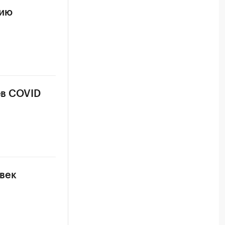
цию
ев COVID
овек