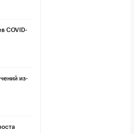
ев COVID-
чений из-
роста