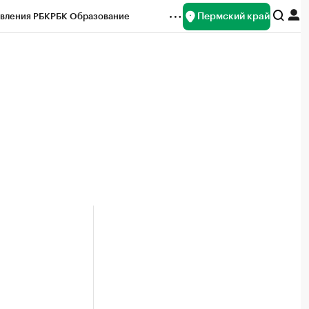
Пермский край
вления РБК
РБК Образование
редитные рейтинги
Франшизы
Газета
ок наличной валюты