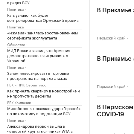
в рядах ВСУ
Политика
В Прикамье 
Fars узнало, как будет
контролироваться Ормузский пролив
Политика
«ИжАвиа» занялась восстановлением
сертификата эксплуатанта
Пермский край
Общество
МИД России заявил, что Армения
демонстративно «заигрывает» с
В Прикамье 
Украиной
Политика
Зачем инвестировать в торговые
пространства на первых этажах
РБК и ПИК Серия плюс
Пермский край
Как принять квартиру в новостройке и
не пропустить дефекты
РБК Компании
В Пермском 
Минобороны показало удар «Гераней»
по локомотиву и подстанции ВСУ
COVID-19
Политика
Александрова первой вышла в
четвертый круг «тысячника» WTA в