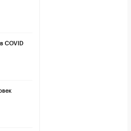
ев COVID
овек