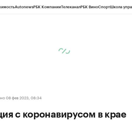
жимость
Autonews
РБК Компании
Телеканал
РБК Вино
Спорт
Школа упра
д
Стиль
Крипто
РБК Бизнес-среда
Дискуссионный клуб
Исследования
К
рагентов
Политика
Экономика
Бизнес
Технологии и медиа
Финансы
Рын
но 08 фев 2023, 08:34
ия с коронавирусом в крае