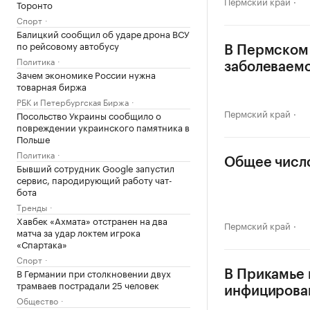
Пермский край
Торонто
Спорт
Балицкий сообщил об ударе дрона ВСУ
по рейсовому автобусу
В Пермском
Политика
заболеваемо
Зачем экономике России нужна
товарная биржа
РБК и Петербургская Биржа
Пермский край
Посольство Украины сообщило о
повреждении украинского памятника в
Польше
Политика
Общее число
Бывший сотрудник Google запустил
сервис, пародирующий работу чат-
бота
Тренды
Хавбек «Ахмата» отстранен на два
Пермский край
матча за удар локтем игрока
«Спартака»
Спорт
В Германии при столкновении двух
В Прикамье 
трамваев пострадали 25 человек
инфицирова
Общество