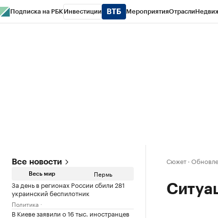
Подписка на РБК
Инвестиции
Мероприятия
Отрасли
Недви
РБК Курсы
РБК Life
Тренды
Визионеры
Национальные проекты
Горо
Спецпроекты СПб
Конференции СПб
Спецпроекты
Проверка конт
Сюжет
·
Обновле
Все новости
Пермь
Весь мир
За день в регионах России сбили 281
Ситуац
украинский беспилотник
Политика
В Киеве заявили о 16 тыс. иностранцев