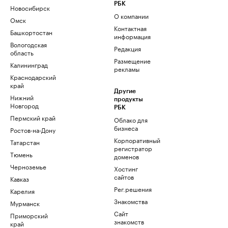
РБК
Новосибирск
О компании
Омск
Контактная
Башкортостан
информация
Вологодская
Редакция
область
Размещение
Калининград
рекламы
Краснодарский
край
Другие
Нижний
продукты
Новгород
РБК
Пермский край
Облако для
бизнеса
Ростов-на-Дону
Корпоративный
Татарстан
регистратор
Тюмень
доменов
Черноземье
Хостинг
сайтов
Кавказ
Рег.решения
Карелия
Знакомства
Мурманск
Сайт
Приморский
знакомств
край