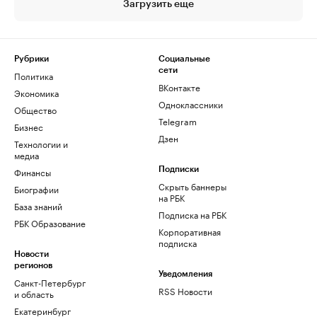
Загрузить еще
Рубрики
Социальные
сети
Политика
ВКонтакте
Экономика
Одноклассники
Общество
Telegram
Бизнес
Дзен
Технологии и
медиа
Финансы
Подписки
Скрыть баннеры
Биографии
на РБК
База знаний
Подписка на РБК
РБК Образование
Корпоративная
подписка
Новости
регионов
Уведомления
Санкт-Петербург
RSS Новости
и область
Екатеринбург