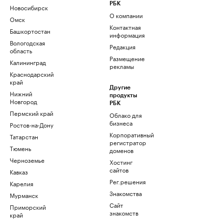
РБК
Новосибирск
О компании
Омск
Контактная
Башкортостан
информация
Вологодская
Редакция
область
Размещение
Калининград
рекламы
Краснодарский
край
Другие
Нижний
продукты
Новгород
РБК
Пермский край
Облако для
бизнеса
Ростов-на-Дону
Корпоративный
Татарстан
регистратор
Тюмень
доменов
Черноземье
Хостинг
сайтов
Кавказ
Рег.решения
Карелия
Знакомства
Мурманск
Сайт
Приморский
знакомств
край