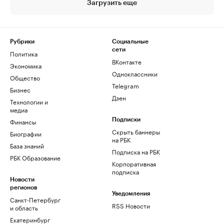
Загрузить еще
Рубрики
Социальные
сети
Политика
ВКонтакте
Экономика
Одноклассники
Общество
Telegram
Бизнес
Дзен
Технологии и
медиа
Финансы
Подписки
Скрыть баннеры
Биографии
на РБК
База знаний
Подписка на РБК
РБК Образование
Корпоративная
подписка
Новости
регионов
Уведомления
Санкт-Петербург
RSS Новости
и область
Екатеринбург