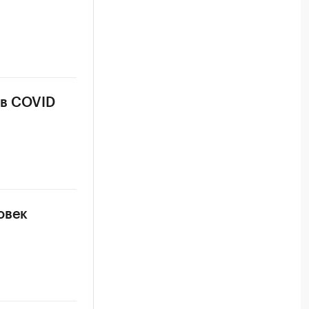
ев COVID
овек