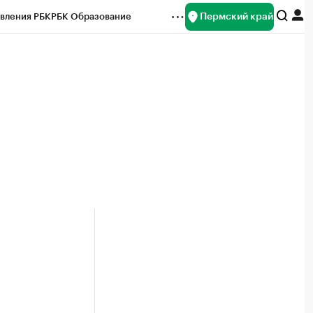
Пермский край
вления РБК
РБК Образование
редитные рейтинги
Франшизы
Газета
ок наличной валюты