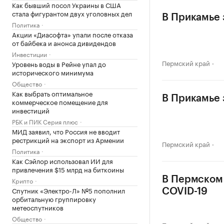
Как бывший посол Украины в США
стала фигурантом двух уголовных дел
В Прикамье 
Политика
Акции «Диасофта» упали после отказа
от байбека и анонса дивидендов
Инвестиции
Пермский край
Уровень воды в Рейне упал до
исторического минимума
Общество
Как выбрать оптимальное
В Прикамье 
коммерческое помещение для
инвестиций
РБК и ПИК Серия плюс
МИД заявил, что Россия не вводит
рестрикций на экспорт из Армении
Пермский край
Политика
Как Сэйлор использовал ИИ для
привлечения $15 млрд на биткоины
В Пермском 
Крипто
Спутник «Электро-Л» №5 пополнил
COVID-19
орбитальную группировку
метеоспутников
Общество