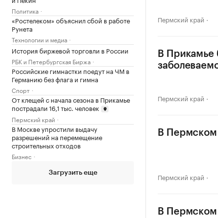
Политика
Пермский край
«Ростелеком» объяснил сбой в работе
Рунета
Технологии и медиа
История биржевой торговли в России
В Прикамье 
РБК и Петербургская Биржа
заболеваем
Российские гимнастки поедут на ЧМ в
Германию без флага и гимна
Спорт
Пермский край
От клещей с начала сезона в Прикамье
пострадали 16,1 тыс. человек
Пермский край
В Москве упростили выдачу
В Пермском 
разрешений на перемещение
строительных отходов
Бизнес
Загрузить еще
Пермский край
В Пермском 