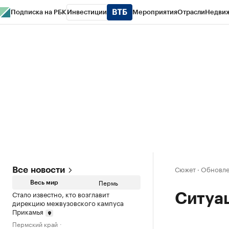
Подписка на РБК
Инвестиции
Мероприятия
Отрасли
Недви
РБК Курсы
РБК Life
Тренды
Визионеры
Национальные проекты
Горо
Спецпроекты СПб
Конференции СПб
Спецпроекты
Проверка конт
Сюжет
·
Обновле
Все новости
Пермь
Весь мир
Стало известно, кто возглавит
Ситуац
дирекцию межвузовского кампуса
Прикамья
Пермский край