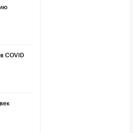
цию
ев COVID
овек