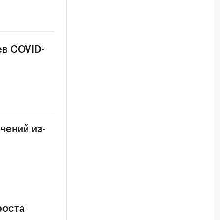
ев COVID-
чений из-
роста