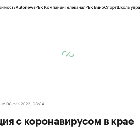
жимость
Autonews
РБК Компании
Телеканал
РБК Вино
Спорт
Школа упра
д
Стиль
Крипто
РБК Бизнес-среда
Дискуссионный клуб
Исследования
К
рагентов
Политика
Экономика
Бизнес
Технологии и медиа
Финансы
Рын
но 08 фев 2023, 08:34
ия с коронавирусом в крае