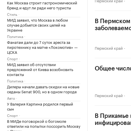
Пермский край
Как Москва строит гастрономический
бренд и едут ли ради него туристы
Стиль
МИД заявил, что Москва в любом
В Пермском
случае добьется своих целей на
заболеваемо
Украине
Политика
Фанатам дали до 7 суток ареста за
пиротехнику на матче «Локомотив» —
Пермский край
ЦСКА
Спорт
МИД заявил об отсутствии
Общее число
предложений от Киева возобновить
контакты
Политика
Дилеры начали давать скидки на новые
седаны Senat 900, но в одном городе
Пермский край
Авто
У Валерия Карпина родился первый
сын
Спорт
В Прикамье 
В МИДе поговоркой о богомоле
инфицирова
ответили на попытки поссорить Москву
и Пекин