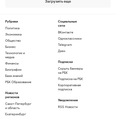
Загрузить еще
Рубрики
Социальные
сети
Политика
ВКонтакте
Экономика
Одноклассники
Общество
Telegram
Бизнес
Дзен
Технологии и
медиа
Финансы
Подписки
Скрыть баннеры
Биографии
на РБК
База знаний
Подписка на РБК
РБК Образование
Корпоративная
подписка
Новости
регионов
Уведомления
Санкт-Петербург
RSS Новости
и область
Екатеринбург