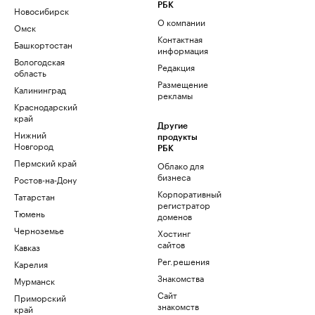
РБК
Новосибирск
О компании
Омск
Контактная
Башкортостан
информация
Вологодская
Редакция
область
Размещение
Калининград
рекламы
Краснодарский
край
Другие
Нижний
продукты
Новгород
РБК
Пермский край
Облако для
бизнеса
Ростов-на-Дону
Корпоративный
Татарстан
регистратор
Тюмень
доменов
Черноземье
Хостинг
сайтов
Кавказ
Рег.решения
Карелия
Знакомства
Мурманск
Сайт
Приморский
знакомств
край