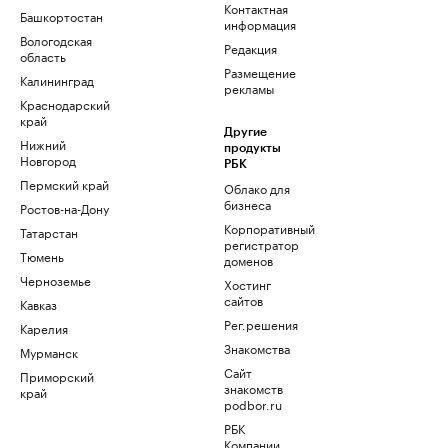
Контактная
Башкортостан
информация
Вологодская
Редакция
область
Размещение
Калининград
рекламы
Краснодарский
край
Другие
Нижний
продукты
Новгород
РБК
Пермский край
Облако для
бизнеса
Ростов-на-Дону
Корпоративный
Татарстан
регистратор
Тюмень
доменов
Черноземье
Хостинг
сайтов
Кавказ
Рег.решения
Карелия
Знакомства
Мурманск
Сайт
Приморский
знакомств
край
podbor.ru
РБК
Компании