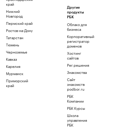
край
Другие
Нижний
продукты
Новгород
РБК
Пермский край
Облако для
бизнеса
Ростов-на-Дону
Корпоративный
Татарстан
регистратор
Тюмень
доменов
Черноземье
Хостинг
сайтов
Кавказ
Рег.решения
Карелия
Знакомства
Мурманск
Сайт
Приморский
знакомств
край
podbor.ru
РБК
Компании
РБК Курсы
Школа
управления
РБК