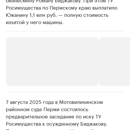
Росимущества по Пермскому краю выплатило
Южанину 1,1 млн руб. — полную стоимость
изъятой у него машины.
7 августа 2025 года в Мотовилихинском
РБК Компании
РБК Компании
районном суде Перми состоялось
Крупные организации в
Крупнейшие
предварительное заседание по иску ТУ
нефтегазовой промышленности
недвижимос
Росимущества к осужденному Биджакову.
Найдите и проверьте данные в каталоге
Посмотрите данные