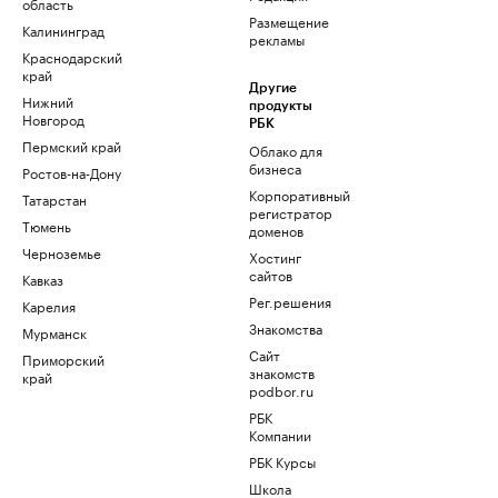
область
Размещение
Калининград
рекламы
Краснодарский
край
Другие
Нижний
продукты
Новгород
РБК
Пермский край
Облако для
бизнеса
Ростов-на-Дону
Корпоративный
Татарстан
регистратор
Тюмень
доменов
Черноземье
Хостинг
сайтов
Кавказ
Рег.решения
Карелия
Знакомства
Мурманск
Сайт
Приморский
знакомств
край
podbor.ru
РБК
Компании
РБК Курсы
Школа