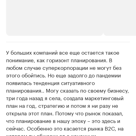
У больших компаний все еще остается такое
РБК Компании
РБК Компании
понимание, как горизонт планирования. В
Крупнейшие производители и
Страховые к
любом случае суперкорпорации не могут без
продавцы медийной продукции
присутствую
этого обойтись. Но еще задолго до пандемии
Ознакомьтесь с информацией в каталоге
Посмотрите в ката
появилась тенденция ситуативного
планирования.. Могу сказать по своему бизнесу,
три года назад я села, создала маркетинговый
план на год, стратегию и потом я ни разу не
открыла этот план. Потому что рынок показал,
что планирование в нашу эпоху – это здесь и
сейчас. Особенно это касается рынка B2C, на
котором ты общаешься с конечным