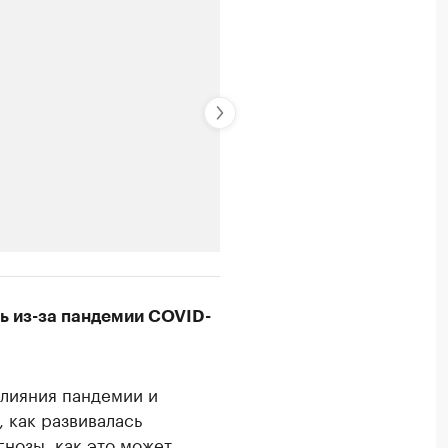
РБК Компании
ь из-за пандемии COVID-
цы медийной продукции
Страховые ком
Посмотрите в каталоге 
влияния пандемии и
 как развивалась
гнозы, как это может