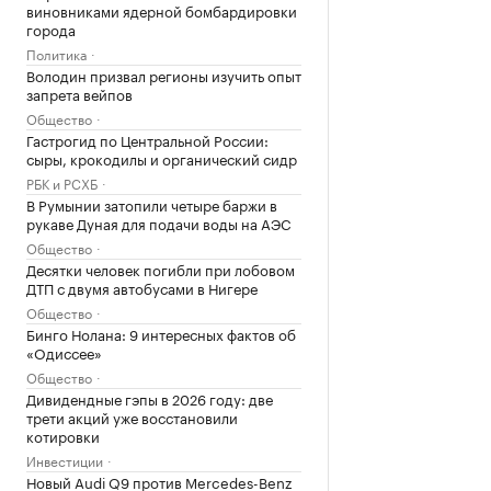
виновниками ядерной бомбардировки
города
Политика
Володин призвал регионы изучить опыт
запрета вейпов
Общество
Гастрогид по Центральной России:
сыры, крокодилы и органический сидр
РБК и РСХБ
В Румынии затопили четыре баржи в
рукаве Дуная для подачи воды на АЭС
Общество
Десятки человек погибли при лобовом
ДТП с двумя автобусами в Нигере
Общество
Бинго Нолана: 9 интересных фактов об
«Одиссее»
Общество
Дивидендные гэпы в 2026 году: две
трети акций уже восстановили
котировки
Инвестиции
Новый Audi Q9 против Mercedes-Benz