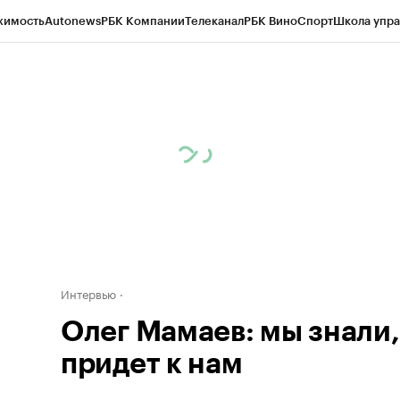
жимость
Autonews
РБК Компании
Телеканал
РБК Вино
Спорт
Школа упра
д
Стиль
Крипто
РБК Бизнес-среда
Дискуссионный клуб
Исследования
К
рагентов
Политика
Экономика
Бизнес
Технологии и медиа
Финансы
Рын
Интервью
Олег Мамаев: мы знали,
придет к нам