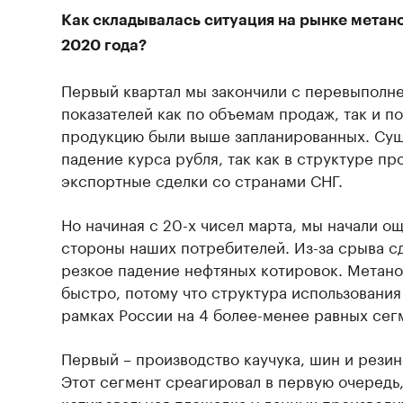
Как складывалась ситуация на рынке метано
2020 года?
Первый квартал мы закончили с перевыполн
показателей как по объемам продаж, так и п
продукцию были выше запланированных. Сущ
падение курса рубля, так как в структуре п
экспортные сделки со странами СНГ.
Но начиная с 20-х чисел марта, мы начали о
стороны наших потребителей. Из-за срыва с
резкое падение нефтяных котировок. Метано
быстро, потому что структура использования
рамках России на 4 более-менее равных сег
Первый – производство каучука, шин и резин
Этот сегмент среагировал в первую очередь,
котировальная площадка у данных производи