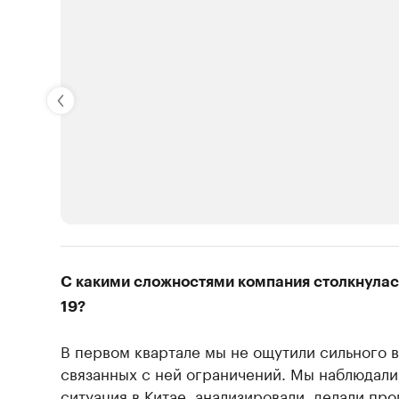
РБК Компании
С какими сложностями компания столкнулас
Крупнейшие производители и продав
19?
Ознакомьтесь с информацией в каталоге
В первом квартале мы не ощутили сильного 
связанных с ней ограничений. Мы наблюдали,
ситуация в Китае, анализировали, делали про