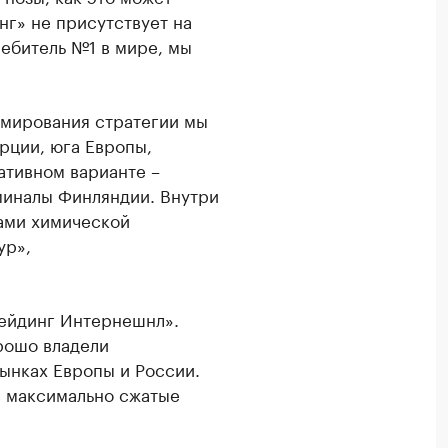
нг» не присутствует на
ребитель №1 в мире, мы
рмирования стратегии мы
рции, юга Европы,
ативном варианте –
миналы Финляндии. Внутри
ами химической
ур»,
рейдинг Интернешнл».
рошо владели
рынках Европы и России.
в максимально сжатые