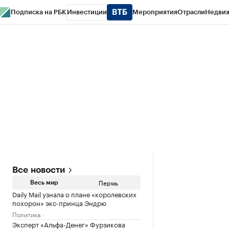
Подписка на РБК
Инвестиции
Мероприятия
Отрасли
Недви
РБК Курсы
РБК Life
Тренды
Визионеры
Национальные проекты
Горо
Спецпроекты СПб
Конференции СПб
Спецпроекты
Проверка конт
Все новости
Пермь
Весь мир
Daily Mail узнала о плане «королевских
похорон» экс-принца Эндрю
Политика
Эксперт «Альфа-Денег» Фурзикова