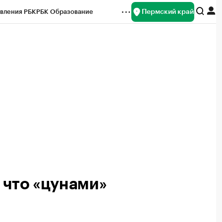
Пермский край
вления РБК
РБК Образование
редитные рейтинги
Франшизы
Газета
ок наличной валюты
 что «цунами»