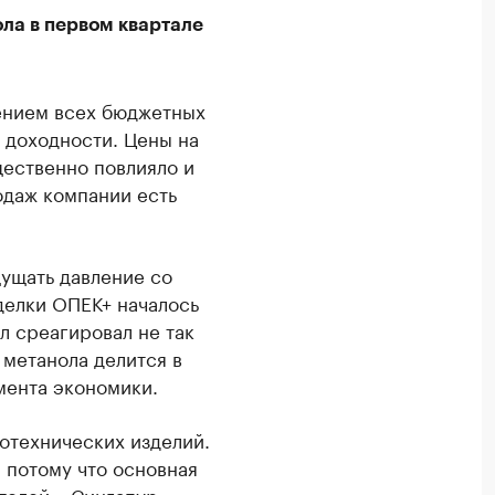
ла в первом квартале
ением всех бюджетных
о доходности. Цены на
ественно повлияло и
родаж компании есть
щущать давление со
делки ОПЕК+ началось
л среагировал не так
 метанола делится в
мента экономики.
отехнических изделий.
 потому что основная
телей – Сингапур.