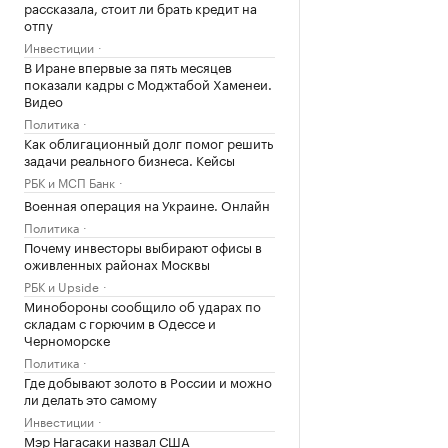
рассказала, стоит ли брать кредит на
отпу
Инвестиции
В Иране впервые за пять месяцев
показали кадры с Моджтабой Хаменеи.
Видео
Политика
Как облигационный долг помог решить
задачи реального бизнеса. Кейсы
РБК и МСП Банк
Военная операция на Украине. Онлайн
Политика
Почему инвесторы выбирают офисы в
оживленных районах Москвы
РБК и Upside
Минобороны сообщило об ударах по
складам с горючим в Одессе и
Черноморске
Политика
Где добывают золото в России и можно
ли делать это самому
Инвестиции
Мэр Нагасаки назвал США