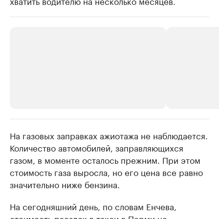
хватить водителю на несколько месяцев.
На газовых заправках ажиотажа не наблюдается.
РБК Компании
РБК Компании
Количество автомобилей, заправляющихся
Крупные организации в
Крупнейшие
газом, в моменте осталось прежним. При этом
нефтегазовой промышленности
недвижимос
стоимость газа выросла, но его цена все равно
Найдите и проверьте данные в каталоге
Посмотрите данные
значительно ниже бензина.
На сегодняшний день, по словам Енчева,
стоимость поездок в такси в Перми не