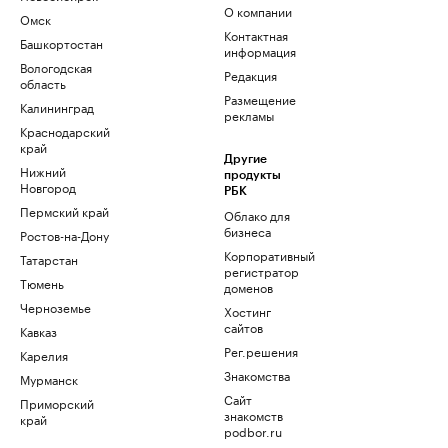
О компании
Омск
Контактная
Башкортостан
информация
Вологодская
Редакция
область
Размещение
Калининград
рекламы
Краснодарский
край
Другие
Нижний
продукты
Новгород
РБК
Пермский край
Облако для
бизнеса
Ростов-на-Дону
Корпоративный
Татарстан
регистратор
Тюмень
доменов
Черноземье
Хостинг
сайтов
Кавказ
Рег.решения
Карелия
Знакомства
Мурманск
Сайт
Приморский
знакомств
край
podbor.ru