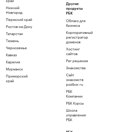
край
Другие
Нижний
продукты
Новгород
РБК
Пермский край
Облако для
бизнеса
Ростов-на-Дону
Корпоративный
Татарстан
регистратор
Тюмень
доменов
Черноземье
Хостинг
сайтов
Кавказ
Рег.решения
Карелия
Знакомства
Мурманск
Сайт
Приморский
знакомств
край
podbor.ru
РБК
Компании
РБК Курсы
Школа
управления
РБК