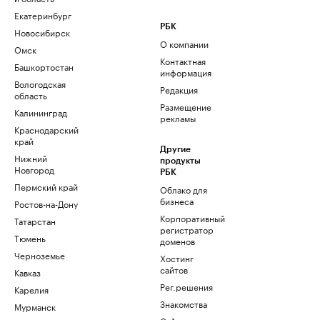
Екатеринбург
РБК
Новосибирск
О компании
Омск
Контактная
Башкортостан
информация
Вологодская
Редакция
область
Размещение
Калининград
рекламы
Краснодарский
край
Другие
Нижний
продукты
Новгород
РБК
Пермский край
Облако для
бизнеса
Ростов-на-Дону
Корпоративный
Татарстан
регистратор
Тюмень
доменов
Черноземье
Хостинг
сайтов
Кавказ
Рег.решения
Карелия
Знакомства
Мурманск