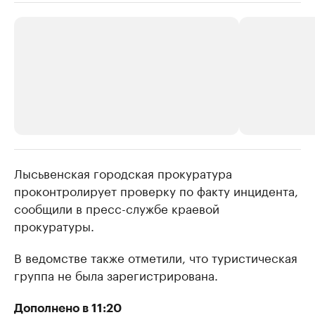
Лысьвенская городская прокуратура
РБК Компании
РБК Компании
проконтролирует проверку по факту инцидента,
Крупные организации в
Крупнейшие
сообщили в пресс-службе краевой
нефтегазовой промышленности
недвижимос
прокуратуры.
Найдите и проверьте данные в каталоге
Посмотрите данные
В ведомстве также отметили, что туристическая
группа не была зарегистрирована.
Дополнено в 11:20