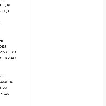
ующая
ельца
в
ев
ода
ого ООО
а на 340
а в
казание
ьное
ом до