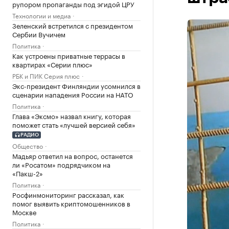
рупором пропаганды под эгидой ЦРУ
Технологии и медиа
Зеленский встретился с президентом
Сербии Вучичем
Политика
Как устроены приватные террасы в
квартирах «Серии плюс»
РБК и ПИК Серия плюс
Экс-президент Финляндии усомнился в
сценарии нападения России на НАТО
Политика
Глава «Эксмо» назвал книгу, которая
поможет стать «лучшей версией себя»
РАДИО
Общество
Мадьяр ответил на вопрос, останется
ли «Росатом» подрядчиком на
«Пакш-2»
Политика
Росфинмониторинг рассказал, как
помог выявить криптомошенников в
Москве
Политика