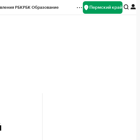
Пермский край
вления РБК
РБК Образование
редитные рейтинги
Франшизы
Газета
ок наличной валюты
й