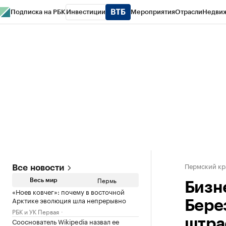
Подписка на РБК
Инвестиции
Мероприятия
Отрасли
Недви
РБК Курсы
РБК Life
Тренды
Визионеры
Национальные проекты
Горо
Спецпроекты СПб
Конференции СПб
Спецпроекты
Проверка конт
Пермский кр
Все новости
Пермь
Весь мир
Бизн
«Ноев ковчег»: почему в восточной
Арктике эволюция шла непрерывно
Бере
РБК и УК Первая
Сооснователь Wikipedia назвал ее
штра