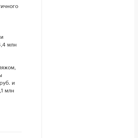
тичного
ти
,4 млн
ляжом,
ы
руб. и
,1 млн