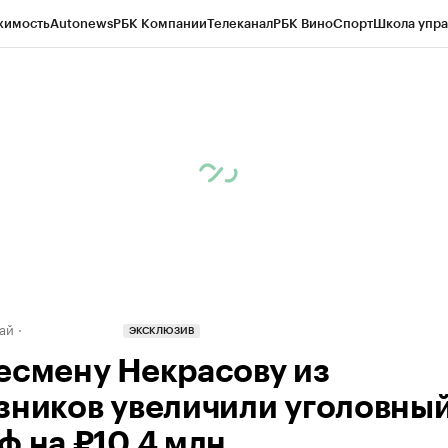
жимость
Autonews
РБК Компании
Телеканал
РБК Вино
Спорт
Школа упра
д
Стиль
Крипто
РБК Бизнес-среда
Дискуссионный клуб
Исследования
К
рагентов
Политика
Экономика
Бизнес
Технологии и медиа
Финансы
Рын
ай
ЭКСКЛЮЗИВ
есмену Некрасову из
зников увеличили уголовны
ф на ₽10,4 млн