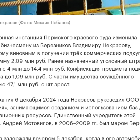
екрасов (Фото: Михаил Лобанов)
онная инстанция Пермского краевого суда изменила
 бизнесмену из Березников Владимиру Некрасову,
ому виновным в получении трёх коммерческих подкуп
мму 2,09 млн руб. Ранее назначенный уголовный штр
 с 4 млн до 14,4 млн руб. Конфискация предмета под
 до 1,09 млн руб. С части имущества осуждённого
ю 47,1 млн руб. снят арест.
жания 6 декабря 2024 года Некрасов руководил ООО 
ия», занимающимся созданием и использованием баз
ационных ресурсов. Единственный учредитель этой
, Андрей Мотовилов, в 2006–2009 гг. был мэром Бер
 задержали вечером 5 декабря, когда в его автомоб