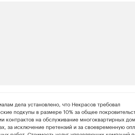
ии
алам дела установлено, что Некрасов требовал
шие производители и продавцы медийной п
ские подкупы в размере 10% за общее покровительс
ии контрактов на обслуживание многоквартирных дом
 с информацией в каталоге
х, за исключение претензий и за своевременную опл
ных работ. Стоимость услуг управляющих компаний п