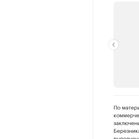
РБК Компан
По матери
Крупней
коммерче
заключен
Ознакомьтесь
Березника
выполнен