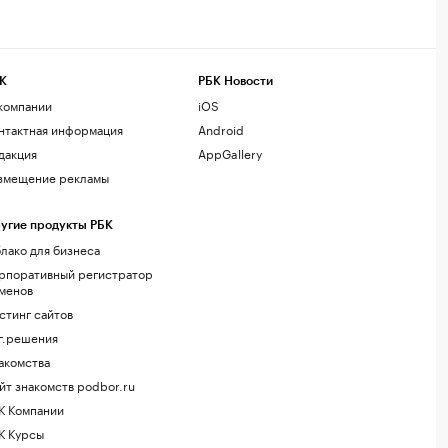
К
РБК Новости
компании
iOS
нтактная информация
Android
дакция
AppGallery
змещение рекламы
угие продукты РБК
лако для бизнеса
рпоративный регистратор
менов
стинг сайтов
г.решения
акомства
йт знакомств podbor.ru
К Компании
К Курсы