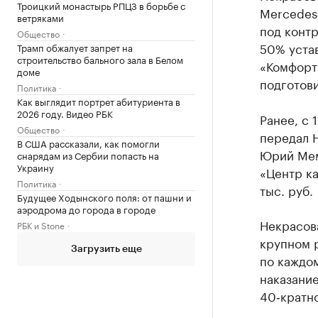
Троицкий монастырь РПЦЗ в борьбе с
Mercedes‑
ветряками
под контр
Общество
50% уста
Трамп обжалует запрет на
строительство бального зала в Белом
«Комфорт
доме
подготови
Политика
Как выглядит портрет абитуриента в
2026 году. Видео РБК
Ранее, с 
Общество
передал Н
В США рассказали, как помогли
Юрий Мем
снарядам из Сербии попасть на
Украину
«Центр ка
Политика
тыс. руб.
Будущее Ходынского поля: от пашни и
аэродрома до города в городе
Некрасова
РБК и Stone
крупном р
Загрузить еще
по каждом
наказание
40‑кратн