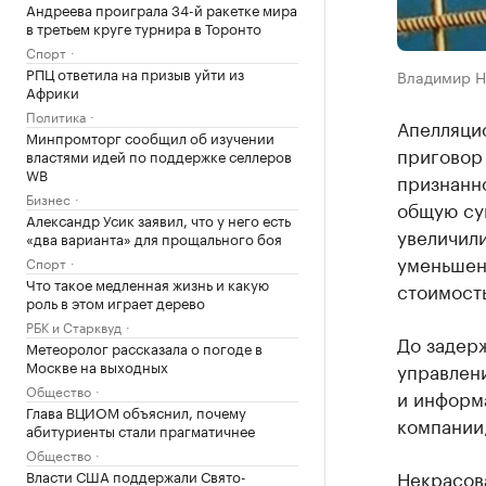
Андреева проиграла 34-й ракетке мира
в третьем круге турнира в Торонто
Спорт
РПЦ ответила на призыв уйти из
Владимир Н
Африки
Политика
Апелляци
Минпромторг сообщил об изучении
приговор
властями идей по поддержке селлеров
WB
признанн
Бизнес
общую су
Александр Усик заявил, что у него есть
увеличили
«два варианта» для прощального боя
уменьшена
Спорт
Что такое медленная жизнь и какую
стоимость
роль в этом играет дерево
РБК и Старквуд
До задер
Метеоролог рассказала о погоде в
Москве на выходных
управлен
Общество
и информ
Глава ВЦИОМ объяснил, почему
компании
абитуриенты стали прагматичнее
Общество
Некрасова
Власти США поддержали Свято-