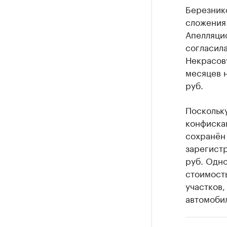
Березнико
сложения 
Апелляци
согласил
Некрасову
месяцев н
руб.
Поскольку
конфиска
сохранён 
зарегистр
руб. Одн
стоимость
участков,
автомоби