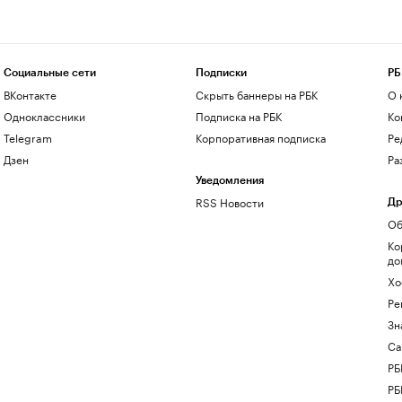
Социальные сети
Подписки
РБ
ВКонтакте
Скрыть баннеры на РБК
О 
Одноклассники
Подписка на РБК
Ко
Telegram
Корпоративная подписка
Ре
Дзен
Ра
Уведомления
RSS Новости
Др
Об
Ко
до
Хо
Ре
Зн
Са
РБ
РБ