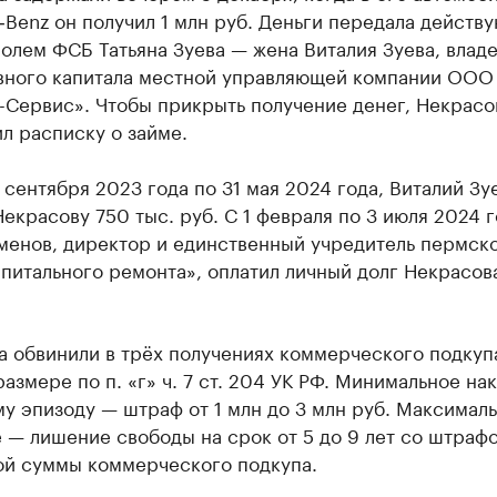
Benz он получил 1 млн руб. Деньги передала действ
олем ФСБ Татьяна Зуева — жена Виталия Зуева, влад
вного капитала местной управляющей компании ООО
-Сервис». Чтобы прикрыть получение денег, Некрасо
л расписку о займе.
1 сентября 2023 года по 31 мая 2024 года, Виталий Зу
екрасову 750 тыс. руб. С 1 февраля по 3 июля 2024 г
енов, директор и единственный учредитель пермск
питального ремонта», оплатил личный долг Некрасов
 обвинили в трёх получениях коммерческого подкуп
азмере по п. «г» ч. 7 ст. 204 УК РФ. Минимальное на
у эпизоду — штраф от 1 млн до 3 млн руб. Максимал
 — лишение свободы на срок от 5 до 9 лет со штраф
ой суммы коммерческого подкупа.