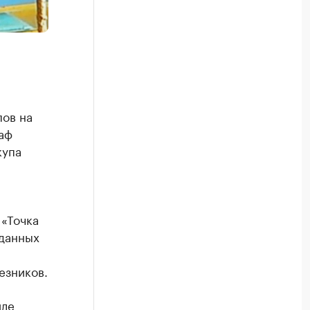
ов на
аф
купа
«Точка
 данных
езников.
иле