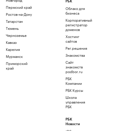
РБК
Пермский край
Облако для
бизнеса
Ростов-на-Дону
Корпоративный
Татарстан
регистратор
Тюмень
доменов
Черноземье
Хостинг
сайтов
Кавказ
Рег.решения
Карелия
Знакомства
Мурманск
Сайт
Приморский
знакомств
край
podbor.ru
РБК
Компании
РБК Курсы
Школа
управления
РБК
РБК
Новости
iOS