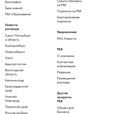
Скрыть баннеры
Биографии
на РБК
База знаний
Подписка на РБК
РБК Образование
Корпоративная
подписка
Новости
регионов
Уведомления
Санкт-Петербург
RSS Новости
и область
Екатеринбург
РБК
Новосибирск
О компании
Омск
Контактная
Башкортостан
информация
Вологодская
Редакция
область
Размещение
Калининград
рекламы
Краснодарский
край
Другие
Нижний
продукты
Новгород
РБК
Пермский край
Облако для
бизнеса
Ростов-на-Дону