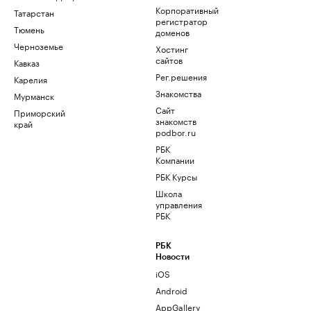
Корпоративный
Татарстан
регистратор
Тюмень
доменов
Черноземье
Хостинг
сайтов
Кавказ
Рег.решения
Карелия
Знакомства
Мурманск
Сайт
Приморский
знакомств
край
podbor.ru
РБК
Компании
РБК Курсы
Школа
управления
РБК
РБК
Новости
iOS
Android
AppGallery