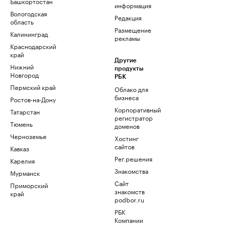
Башкортостан
информация
Вологодская
Редакция
область
Размещение
Калининград
рекламы
Краснодарский
край
Другие
Нижний
продукты
Новгород
РБК
Пермский край
Облако для
бизнеса
Ростов-на-Дону
Корпоративный
Татарстан
регистратор
Тюмень
доменов
Черноземье
Хостинг
сайтов
Кавказ
Рег.решения
Карелия
Знакомства
Мурманск
Сайт
Приморский
знакомств
край
podbor.ru
РБК
Компании