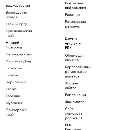
Контактная
Башкортостан
информация
Вологодская
Редакция
область
Размещение
Калининград
рекламы
Краснодарский
край
Другие
Нижний
продукты
Новгород
РБК
Пермский край
Облако для
бизнеса
Ростов-на-Дону
Корпоративный
Татарстан
регистратор
Тюмень
доменов
Черноземье
Хостинг
сайтов
Кавказ
Рег.решения
Карелия
Знакомства
Мурманск
Сайт
Приморский
знакомств
край
podbor.ru
РБК
Компании