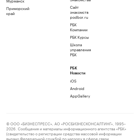
Мурманск
Сайт
Приморский
знакомств
край
podbor.ru
РБК
Компании
РБК Курсы
Школа
управления
РБК
РБК
Новости
iOS
Android
AppGallery
© ООО «БИЗНЕСПРЕСС», АО «РОСБИЗНЕСКОНСАЛТИНГ», 1995–
2026. Сообщения и материалы информационного агентства «РБК»
(свидетельство о регистрации средства массовой информации
выдано Федеральной службой по надзору в сфере связи,