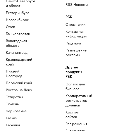
Санкт-Петербург
RSS Новости
и область
Екатеринбург
РБК
Новосибирск
О компании
Омск
Контактная
Башкортостан
информация
Вологодская
Редакция
область
Размещение
Калининград
рекламы
Краснодарский
край
Другие
Нижний
продукты
Новгород
РБК
Пермский край
Облако для
бизнеса
Ростов-на-Дону
Корпоративный
Татарстан
регистратор
Тюмень
доменов
Черноземье
Хостинг
сайтов
Кавказ
Рег.решения
Карелия
Знакомства