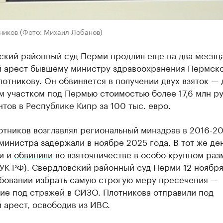
ников (Фото: Михаил Лобанов)
ский районный суд Перми продлил еще на два месяц
 арест бывшему министру здравоохранения Пермско
отникову. Он обвиняется в получении двух взяток — 
 участком под Пермью стоимостью более 17,6 млн ру
тов в Республике Кипр за 100 тыс. евро.
тников возглавлял региональный минздрав в 2016-20
инистра задержали в ноябре 2025 года. В тот же де
и и
обвинили
во взяточничестве в особо крупном разм
 УК РФ). Свердловский районный суд Перми 12 ноября
ебовании избрать самую строгую меру пресечения —
ие под стражей в СИЗО. Плотникова отправили под
 арест, освободив из ИВС.