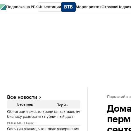
Подписка на РБК
Инвестиции
Мероприятия
Отрасли
Недви
РБК Курсы
РБК Life
Тренды
Визионеры
Национальные проекты
Горо
Спецпроекты СПб
Конференции СПб
Спецпроекты
Проверка конт
Пермский кр
Все новости
Пермь
Весь мир
Дома
Облигации вместо кредита: как малому
бизнесу разместить публичный долг
перм
РБК и МСП Банк
Овечкин заявил, что после завершения
сент