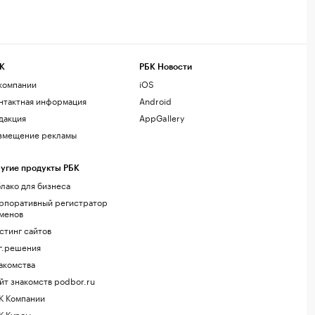
К
РБК Новости
компании
iOS
нтактная информация
Android
дакция
AppGallery
змещение рекламы
угие продукты РБК
лако для бизнеса
рпоративный регистратор
менов
стинг сайтов
г.решения
акомства
йт знакомств podbor.ru
К Компании
К Курсы