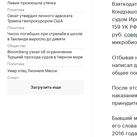
Ливии произошла утечка
Взяткода
Политика
Кондрашо
Сенат утвердил личного адвоката
судом Ирк
Трампа генпрокурором США
159 УК РФ
Политика
руб.
сове
Число погибших при стрельбе в школе
в Таиланде выросло до девяти
микробио
Общество
Bloomberg узнал об ограничении
Отбывая 
Турцией прохода судов в Черном море
Политика
написал д
Умер отец Лионеля Месси
общее по
Спорт
После эт
Загрузить еще
наказани
принудит
Бывший м
его слова
2016 года