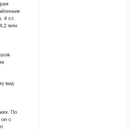
трия
районным
 4 ст.
4,2 млн
ашов
за
му вид
иях. По
 он с
ит