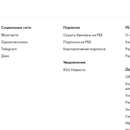
Социальные сети
Подписки
РБ
ВКонтакте
Скрыть баннеры на РБК
О 
Одноклассники
Подписка на РБК
Ко
Telegram
Корпоративная подписка
Ре
Дзен
Ра
Уведомления
RSS Новости
Др
Об
Ко
до
Хо
Ре
Зн
Са
РБ
РБ