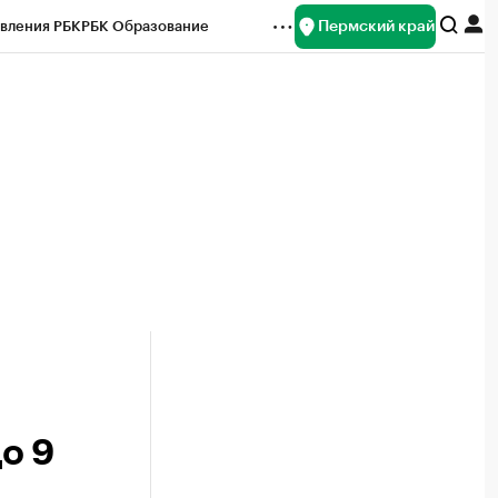
Пермский край
вления РБК
РБК Образование
редитные рейтинги
Франшизы
Газета
ок наличной валюты
о 9