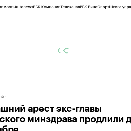
жимость
Autonews
РБК Компании
Телеканал
РБК Вино
Спорт
Школа упра
д
Стиль
Крипто
РБК Бизнес-среда
Дискуссионный клуб
Исследования
К
рагентов
Политика
Экономика
Бизнес
Технологии и медиа
Финансы
Рын
ай
шний арест экс-главы
ского минздрава продлили д
ября