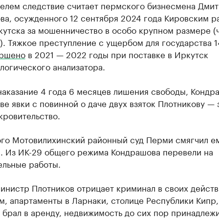
телем следствие считает пермского бизнесмена Дми
ва, осужденного 12 сентября 2024 года Кировским 
утска за мошенничество в особо крупном размере (ч.
). Тяжкое преступление с ущербом для государства 1
ршено
в 2021 — 2022 годы при поставке в Иркутск
логического анализатора.
наказание 4 года 6 месяцев лишения свободы, Кондр
ве явки с повинной о даче двух взяток Плотникову — 
кровительство.
ого Мотовилихинский районный суд Перми смягчил е
я. Из ИК-29 общего режима Кондрашова перевели на
ельные работы.
инистр Плотников отрицает криминал в своих действ
м, апартаменты в Ларнаки, столице Республики Кипр,
 брал в аренду, недвижимость до сих пор принадлеж