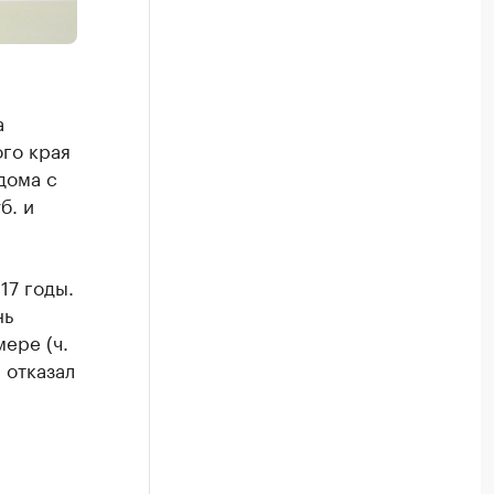
а
го края
дома с
б. и
17 годы.
нь
ере (ч.
 отказал