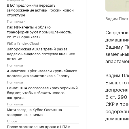
В ЕС предложили передать
замороженные активы России новой
структуре
Вадим Плот
Политика
Как ИИ-агенты и облако
Свердлов
трансформируют промышленность:
опыт «Норникеля»
домашний
РБК и Yandex Cloud
Вадиму Пл
Запорожская АЭС в третий раз за
земельным
неделю ненадолго потеряла внешнее
питание
апартамен
Политика
Аналитики Kpler назвали крупнейшего
Вадим Пло
поставщика авиатоплива в Европу
Бывшего м
Политика
Сенат США согласовал краткосрочный
допросил
бюджет, чтобы избежать нового
6 ст. 290
шатдауна
СКР в тр
Политика
Матч звезд на Кубке Овечкина
содержан
завершился вничью
домашний
Спорт
После столкновения дрона с НПЗ в