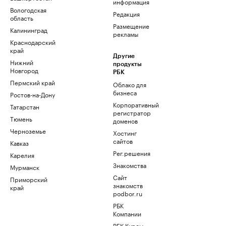
информация
Вологодская
Редакция
область
Размещение
Калининград
рекламы
Краснодарский
край
Другие
Нижний
продукты
Новгород
РБК
Пермский край
Облако для
бизнеса
Ростов-на-Дону
Корпоративный
Татарстан
регистратор
Тюмень
доменов
Черноземье
Хостинг
сайтов
Кавказ
Рег.решения
Карелия
Знакомства
Мурманск
Сайт
Приморский
знакомств
край
podbor.ru
РБК
Компании
РБК Курсы