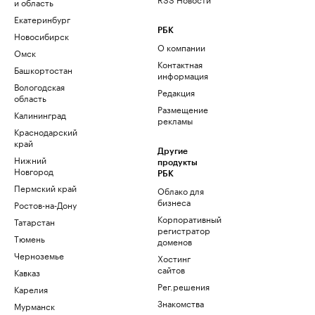
и область
Екатеринбург
РБК
Новосибирск
О компании
Омск
Контактная
Башкортостан
информация
Вологодская
Редакция
область
Размещение
Калининград
рекламы
Краснодарский
край
Другие
Нижний
продукты
Новгород
РБК
Пермский край
Облако для
бизнеса
Ростов-на-Дону
Корпоративный
Татарстан
регистратор
Тюмень
доменов
Черноземье
Хостинг
сайтов
Кавказ
Рег.решения
Карелия
Знакомства
Мурманск