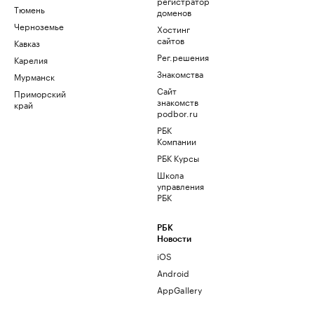
регистратор
Тюмень
доменов
Черноземье
Хостинг
сайтов
Кавказ
Рег.решения
Карелия
Знакомства
Мурманск
Сайт
Приморский
знакомств
край
podbor.ru
РБК
Компании
РБК Курсы
Школа
управления
РБК
РБК
Новости
iOS
Android
AppGallery