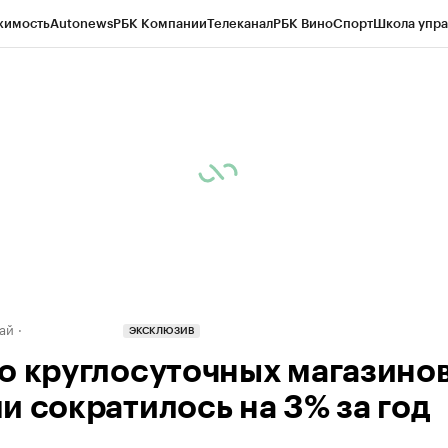
жимость
Autonews
РБК Компании
Телеканал
РБК Вино
Спорт
Школа упра
д
Стиль
Крипто
РБК Бизнес-среда
Дискуссионный клуб
Исследования
К
рагентов
Политика
Экономика
Бизнес
Технологии и медиа
Финансы
Рын
ай
ЭКСКЛЮЗИВ
о круглосуточных магазинов
и сократилось на 3% за год