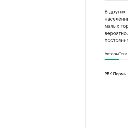
РБК Компан
В других 
Крупные
населённы
малых гор
Найдите и про
вероятно,
постоянна
Авторы
Теги
РБК Пермь