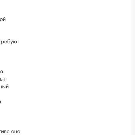
ой
требуют
ю.
пыт
ьный
м
тиве оно