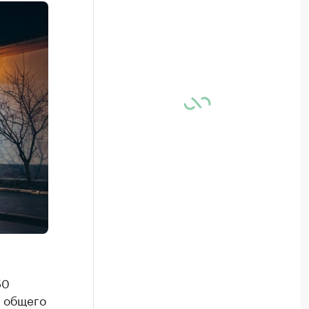
50
т общего