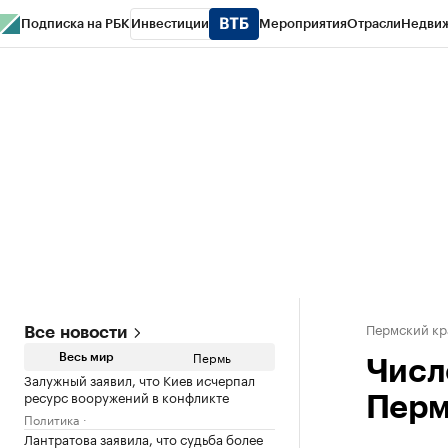
Подписка на РБК
Инвестиции
Мероприятия
Отрасли
Недви
РБК Курсы
РБК Life
Тренды
Визионеры
Национальные проекты
Горо
Спецпроекты СПб
Конференции СПб
Спецпроекты
Проверка конт
Пермский кр
Все новости
Пермь
Весь мир
Числ
Залужный заявил, что Киев исчерпал
ресурс вооружений в конфликте
Перм
Политика
Лантратова заявила, что судьба более