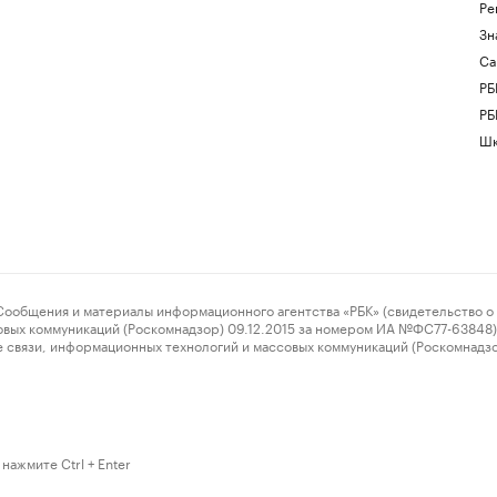
Ре
Зн
Са
РБ
РБ
Шк
ения и материалы информационного агентства «РБК» (свидетельство о 
овых коммуникаций (Роскомнадзор) 09.12.2015 за номером ИА №ФС77-63848) 
 связи, информационных технологий и массовых коммуникаций (Роскомнадз
нажмите Ctrl + Enter