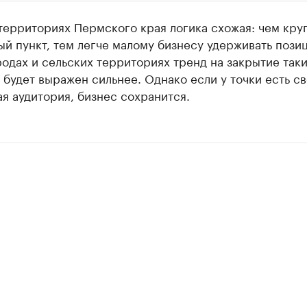
ии
территориях Пермского края логика схожая: чем кру
 организации в нефтегазовой промышленно
й пункт, тем легче малому бизнесу удерживать позиц
одах и сельских территориях тренд на закрытие таки
верьте данные в каталоге
 будет выражен сильнее. Однако если у точки есть св
я аудитория, бизнес сохранится.