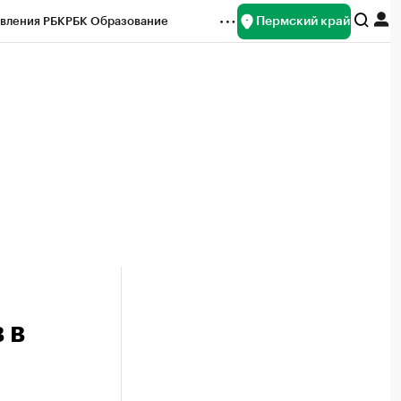
Пермский край
вления РБК
РБК Образование
редитные рейтинги
Франшизы
Газета
ок наличной валюты
 в