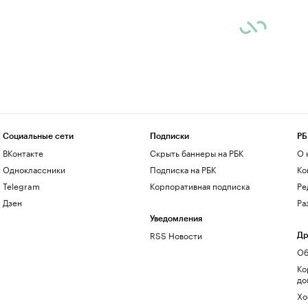
Социальные сети
Подписки
РБ
ВКонтакте
Скрыть баннеры на РБК
О 
Одноклассники
Подписка на РБК
Ко
Telegram
Корпоративная подписка
Ре
Дзен
Ра
Уведомления
RSS Новости
Др
Об
Ко
до
Хо