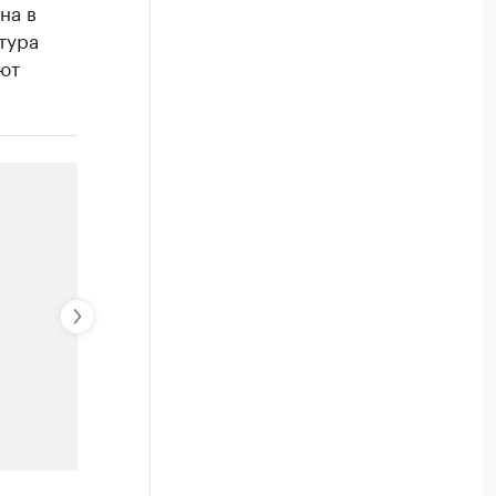
на в
тура
ют