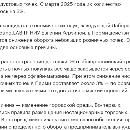
дуктовых точек. С марта 2025 года их количество
ось на 3%.
м кандидата экономических наук, заведующей Лабор
eting.LAB ПГНИУ Евгении Керзиной, в Перми действи
тся снижение оборота небольших розничных точек. 
 две основные причины.
 распространение доставки. Это общероссийский тр
ть в ночных покупках всё чаще закрывается через с
 а не через офлайн-магазины. При этом снижение чис
очных точек в Перми составляет около 3% — по срав
ными показателями это достаточно мягкий сценарий.
ричина — изменение городской среды. Во-первых,
лись правила размещения нестационарных торговых
 Во-вторых, изменилась система налогообложения: п
ии определённого оборота предприниматель вынуж