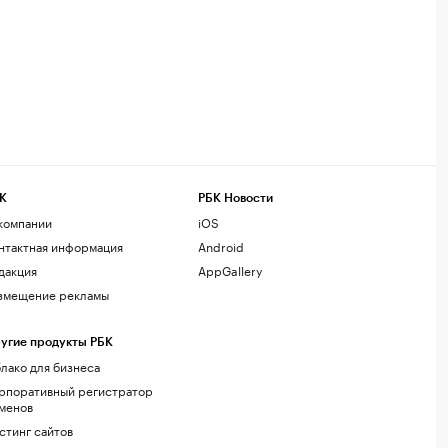
К
РБК Новости
компании
iOS
нтактная информация
Android
дакция
AppGallery
змещение рекламы
угие продукты РБК
лако для бизнеса
рпоративный регистратор
менов
стинг сайтов