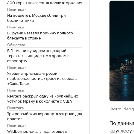
300 курян неизвестна после вторжения
Политика
На подлете к Москве сбили три
беспилотника
Политика
В Грузии назвали причину полного
блэкаута в стране
Общество
В Германии увидели «сценарий
теракта» в инциденте с дроном в
аэропорту
Политика
Украина признала угрозой
нацбезопасности актрису из сериала
«СашаТаня»
Политика
Reuters раскрыл одну из крупнейших
уступок Ирану в конфликте с США
Политика
Фото: ideo
Три российских аэропорта закрыли для
полетов
По данным
Политика
круглосут
Wildberries начала подготовку к