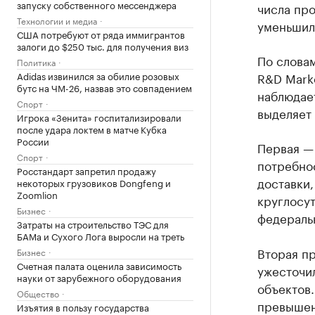
запуску собственного мессенджера
числа про
Технологии и медиа
уменьшил
США потребуют от ряда иммигрантов
залоги до $250 тыс. для получения виз
По слова
Политика
Adidas извинился за обилие розовых
R&D Mark
бутс на ЧМ-26, назвав это совпадением
наблюдае
Спорт
выделяет
Игрока «Зенита» госпитализировали
после удара локтем в матче Кубка
России
Первая —
Спорт
потребнос
Росстандарт запретил продажу
доставки,
некоторых грузовиков Dongfeng и
Zoomlion
круглосут
Бизнес
федераль
Затраты на строительство ТЭС для
БАМа и Сухого Лога выросли на треть
Вторая п
Бизнес
Счетная палата оценила зависимость
ужесточи
науки от зарубежного оборудования
объектов.
Общество
превышен
Изъятия в пользу государства