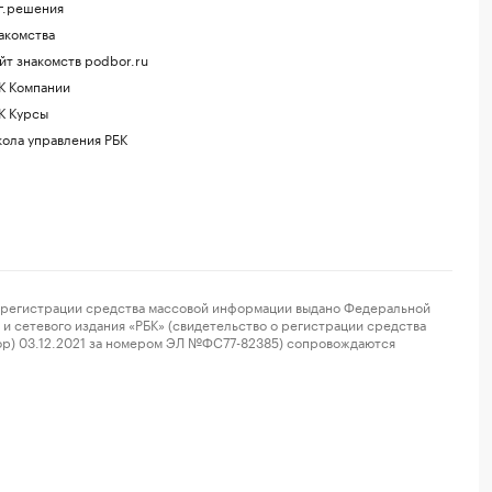
г.решения
акомства
йт знакомств podbor.ru
К Компании
К Курсы
ола управления РБК
регистрации средства массовой информации выдано Федеральной
и сетевого издания «РБК» (свидетельство о регистрации средства
ор) 03.12.2021 за номером ЭЛ №ФС77-82385) сопровождаются