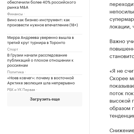
обеспечили более 40% российского
переходит
рынка M&A
непосильн
Финансы
супермар
Вино как бизнес-инструмент: как
произвести нужное впечатление (18+)
локации, 
Мирра Андреева уверенно вышла в
Важно уч
третий круг турнира в Торонто
повышенны
Спорт
В Грузии начали расследование
становитс
публикаций о плохом отношении к
россиянам
«Я не счи
Политика
Скорее м
«Ноев ковчег»: почему в восточной
Арктике эволюция шла непрерывно
показывае
РБК и УК Первая
поток пок
высокой 
Загрузить еще
образом 
тенденци
Снижение 