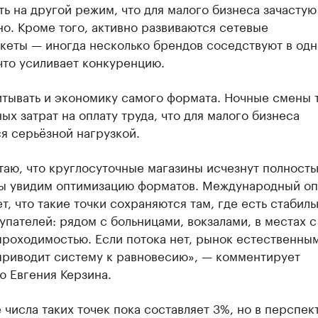
ь на другой режим, что для малого бизнеса зачастую
о. Кроме того, активно развиваются сетевые
кеты — иногда несколько брендов соседствуют в одн
что усиливает конкуренцию.
итывать и экономику самого формата. Ночные смены 
х затрат на оплату труда, что для малого бизнеса
я серьёзной нагрузкой.
таю, что круглосуточные магазины исчезнут полность
ы увидим оптимизацию форматов. Международный о
т, что такие точки сохраняются там, где есть стабил
упателей: рядом с больницами, вокзалами, в местах с
проходимостью. Если потока нет, рынок естественны
приводит систему к равновесию», — комментирует
ю Евгения Керзина.
числа таких точек пока составляет 3%, но в перспек