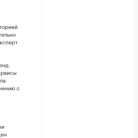
аторией
тельно
Эксперт
енд:
ервисы
ла
нению с
ри
ден